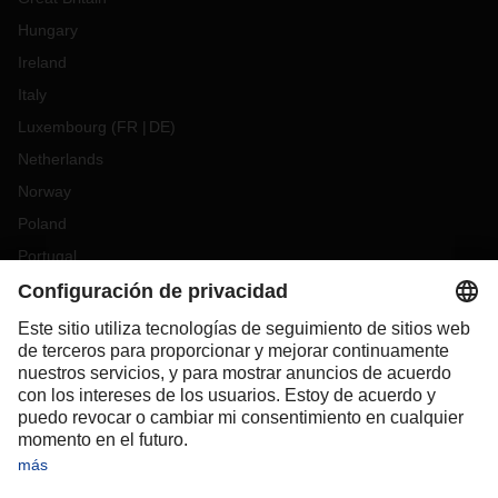
Hungary
Ireland
Italy
Luxembourg
(
FR
DE
)
Netherlands
Norway
Poland
Portugal
Romania
Slovakia
Spain
Sweden
Switzerland
(
DE
FR
)
Türkiye