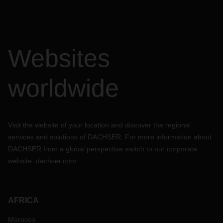
do
fav
No
de
Websites
al
worldwide
Visit the website of your location and discover the regional
services and solutions of DACHSER. For more information about
DACHSER from a global perspective switch to our corporate
website:
dachser.com
AFRICA
Morocco