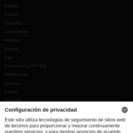
Finland
France
Germany
Great Britain
Hungary
Ireland
Italy
Luxembourg
(
FR
DE
)
Netherlands
Norway
Poland
Portugal
Romania
Slovakia
Spain