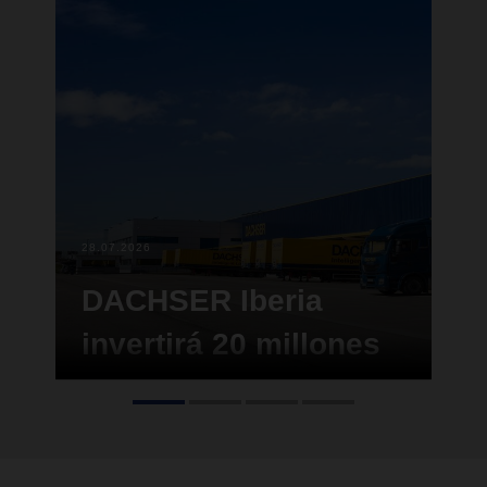
28.07.2026
2
DACHSER Iberia
invertirá 20 millones
de euros en una
nueva plataforma
logística en Vitoria-