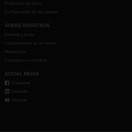
re
Protección de datos
tr
Configuración de las cookies
Na
bat
SOBRE NOSOTROS
de
UN
Eventos y ferias
ve
Localizaciones en el mundo
de
UN
Mediaroom
De
Contacta con nosotros
po
la
SOCIAL MEDIA
pu
Facebook
so
di
LinkedIn
in
Youtube
pi
su
de
pa
ca