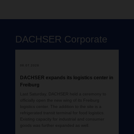
sector químico. La actividad también incluyó 1,1
nacionales e internacionales.
Director Air & Sea Logistics Southern Europe,
millones de envíos de mercancías peligrosas,
pero parece que fue ayer. El contexto de la
además de operaciones especializadas de
actividad ha cambiado, pero la motivación y la
Una vez entre en funcionamiento, el
transporte marítimo y aéreo.
energía que transmite el directivo son las
centro podrá gestionar más de 2.000
mismas.
expediciones diarias y alrededor de 1.000
DACHSER
Corporate
toneladas de mercancías al día, dando
servicio a clientes que operan con
mercancía paletizada entre la Península
Ibérica, el resto de Europa, las islas y
06.07.2026
Marruecos.
DACHSER expands its logistics center in
Freiburg
Last Saturday, DACHSER held a ceremony to
officially open the new wing of its Freiburg
logistics center. The addition to the site is a
refrigerated transit terminal for food logistics.
Existing capacity for industrial and consumer
goods was further expanded as well.