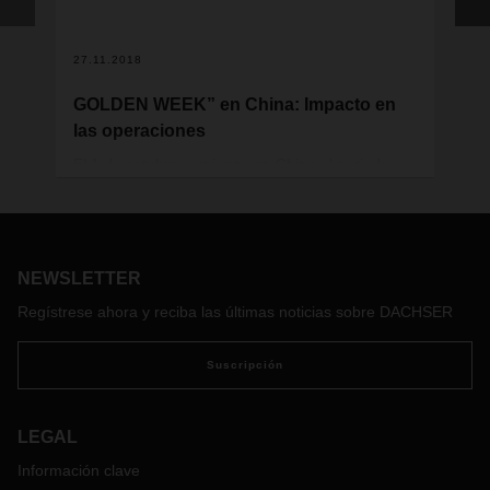
27.11.2018
10
GOLDEN WEEK” en China: Impacto en
Nu
las operaciones
tr
pa
El 1 de octubre comienza en China el periodo
festivo conocido como “Golden Week” y, en
Par
consecuencia, muchas empresas permanecerán
tr
cerradas en todo el país durante esa semana.
Es
co
NEWSLETTER
ap
du
Regístrese ahora y reciba las últimas noticias sobre DACHSER
El
bat
Suscripción
es
mo
fec
LEGAL
re
Información clave
pr