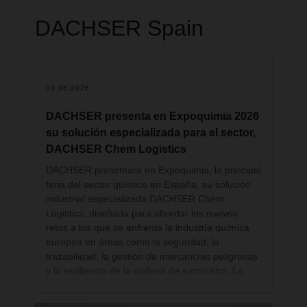
Gasteiz
D
DACHSER
Spain
e
DACHSER Iberia ha puesto la primera
c
piedra en el polígono industrial
e
de Júndiz de su nuevo proyecto logístico
m
03.06.2026
en Vitoria-Gasteiz en el que invertirá 20
C
millones de euros para reforzar su
DACHSER presenta en Expoquimia 2026
c
capacidad operativa en el norte de
su solución especializada para el sector,
I
España y consolidar uno de los
DACHSER Chem Logistics
C
principales corredores logísticos entre la
e
DACHSER presentará en Expoquimia, la principal
Península Ibérica y Europa. La nueva
c
feria del sector químico en España, su solución
instalación permitirá acompañar el
industrial especializada DACHSER Chem
P
crecimiento de la actividad de la
Logistics, diseñada para abordar los nuevos
L
retos a los que se enfrenta la industria química
compañía y mejorar la conectividad
r
europea en áreas como la seguridad, la
internacional de las empresas
c
trazabilidad, la gestión de mercancías peligrosas
exportadoras. Las obras han comenzado
y la resiliencia de la cadena de suministro. La
A
este mes de julio y está previsto que el
empresa participará por primera vez con un
v
nuevo centro entre en funcionamiento
stand propio en el evento de la industria química,
C