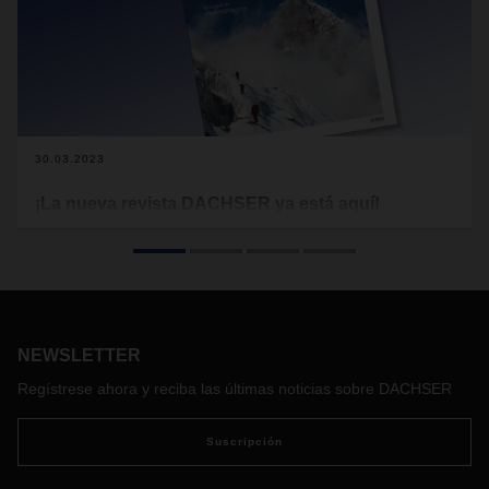
30.03.2023
¡La nueva revista DACHSER ya está aquí!
Una gran aptitud física, competencia técnica, fuerza
cognitiva, experiencia, conciencia del riesgo, colaboración y
respeto por la naturaleza: son algunas de las cualidades
generalmente asociadas a un alpinista de alto nivel. Sin
embargo, también son buenas cualidades para las
empresas y su capacidad de liderazgo si quieren atravesar
NEWSLETTER
terrenos pantanosos y seguir teniendo éxito en tiempos de
Regístrese ahora y reciba las últimas noticias sobre DACHSER
incertidumbre.
Suscripción