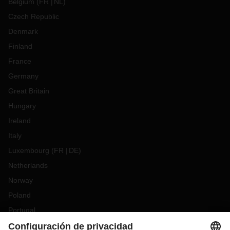
Belgium
(
FR
NL
)
Czech Republic
Denmark
Finland
France
Germany
Great Britain
Hungary
Ireland
Italy
Luxembourg
(
FR
DE
)
Netherlands
Norway
Poland
Portugal
Romania