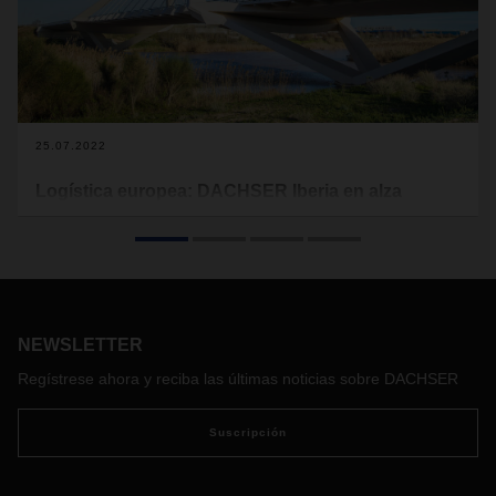
25.07.2022
Logística europea: DACHSER Iberia en alza
DACHSER inició un nuevo capítulo de su historia, en la
Península Ibérica, con la puesta en marcha de una nueva
delegación en Lisboa, el inicio de la construcción de unas
nuevas instalaciones en Alicante, la introducción completa
de la familia estandarizada de productos de European
Logistics para los clientes de España y Portugal, así como
NEWSLETTER
con el inicio de las entregas libres de emisiones en los
Regístrese ahora y reciba las últimas noticias sobre DACHSER
cascos urbanos de Oporto y Madrid.
Suscripción