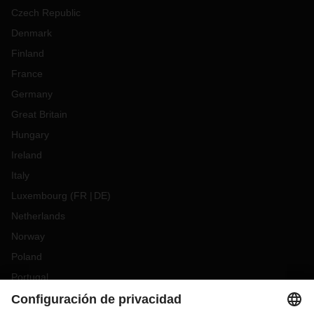
Czech Republic
Denmark
Finland
France
Germany
Great Britain
Hungary
Ireland
Italy
Luxembourg
(
FR
DE
)
Netherlands
Norway
Poland
Portugal
Romania