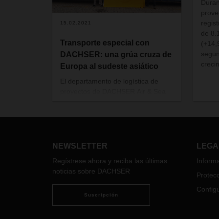
Duran
prove
regis
15.02.2021
de 8.
Transporte especial con
(+14,
segun
DACHSER: una grúa cruza de
creci
Europa al sudeste asiático
El departamento de logística de
proyectos de DACHSER Air & Sea
Logistics organizó el transporte
marítimo de un brazo de acero,
para sustituir el de una grúa
averiada, desde Düsseldorf a
Jakarta. Con 23 metros de largo y
NEWSLETTER
LEGA
3,6 metros de ancho, el viaje duró
Regístrese ahora y reciba las últimas
Informa
55 días.
noticias sobre DACHSER
Protecc
Configu
Suscripción