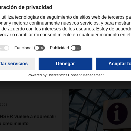
raquel.forte@dachser.com
.2023
SER vuelve a sobresalir
u crecimiento