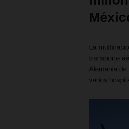
millon
Méxic
La multinacio
transporte aé
Alemania de 3
varios hospi