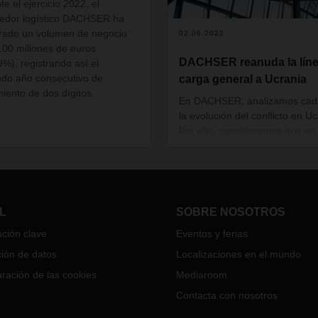
te el ejercicio 2022, el
edor logístico DACHSER ha
trado un volumen de negocio
02.06.2022
100 millones de euros
DACHSER reanuda la líne
9%), registrando así el
do año consecutivo de
carga general a Ucrania
miento de dos dígitos.
En DACHSER, analizamos cad
la evolución del conflicto en Uc
Por ello, consideramos que en
momentos se puede revertir
parcialmente la suspensión de
envíos de mercancías a Ucrani
que se había decidido
en febre
2022.
L
SOBRE NOSOTROS
ción clave
Eventos y ferias
ión de datos
Localizaciones en el mundo
ración de las cookies
Mediaroom
Contacta con nosotros