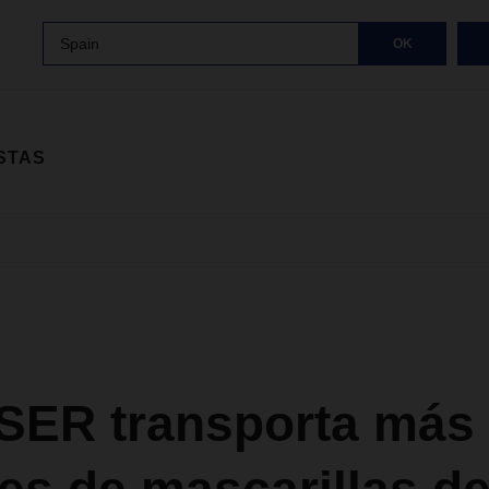
Spain
OK
STAS
ER transporta más 