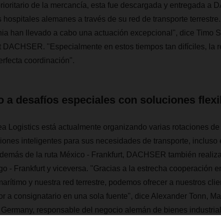
prioritario de la mercancía, esta fue descargada y entregada 
os hospitales alemanes a través de su red de transporte terrestr
ia han llevado a cabo una actuación excepcional", dice Timo S
 at DACHSER. "Especialmente en estos tiempos tan difíciles, 
rfecta coordinación".
a desafíos especiales con soluciones flexi
Logistics está actualmente organizando varias rotaciones de c
ciones inteligentes para sus necesidades de transporte, incluso
Además de la ruta México - Frankfurt, DACHSER también realiza 
o - Frankfurt y viceversa. "Gracias a la estrecha cooperación e
marítimo y nuestra red terrestre, podemos ofrecer a nuestros cli
or a consignatario en una sola fuente", dice Alexander Tonn, M
 Germany, responsable del negocio alemán de bienes industr