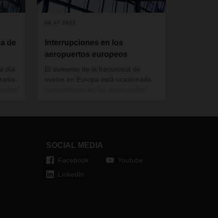
08.07.2022
a de
Interrupciones en los
aeropuertos europeos
a día
El aumento de la frecuencia de
rania.
vuelos en Europa está ocasionado
 estos
congestiones en los aeropuertos,
particularmente en Frankfurt,
Ámsterdam y París. Además, el
a,
aeropuerto CDG de París ha
ro de
anunciado huelgas para el próximo
fin de semana. DACHSER Air & Sea
SOCIAL MEDIA
Logistics responde a la situación
Facebook
Youtube
diariamente.
LinkedIn