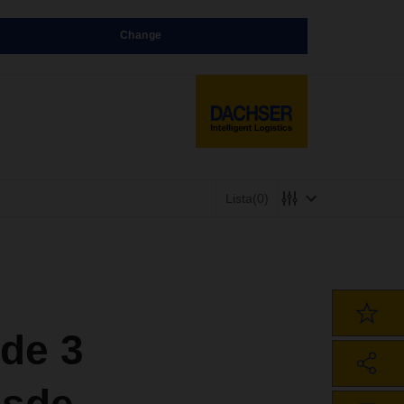
Change
Lista
(0)
de 3