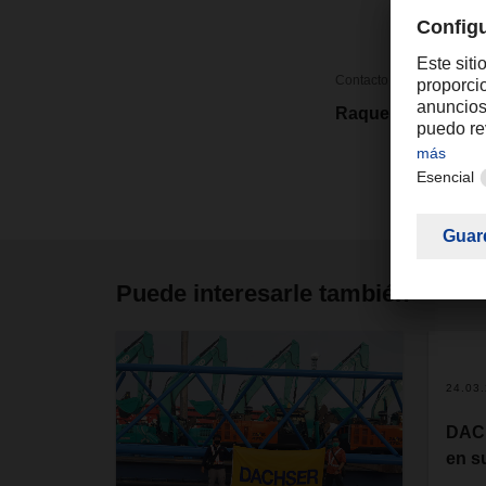
Contacto
Raquel Forte
Puede interesarle también
24.03
DACH
en s