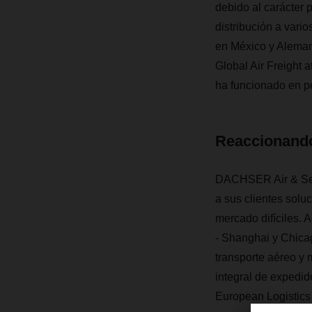
debido al carácter 
distribución a vari
en México y Aleman
Global Air Freight
ha funcionado en pe
Reaccionando 
DACHSER Air & Sea 
a sus clientes solu
mercado difíciles. 
- Shanghai y Chicag
transporte aéreo y 
integral de expedid
European Logistics