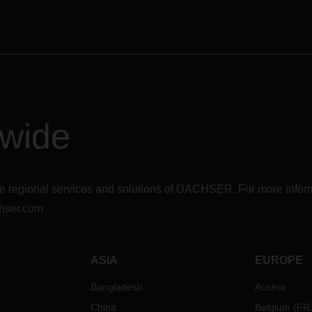
dwide
r the regional services and solutions of DACHSER. For more in
hser.com
ASIA
EUROPE
Bangladesh
Austria
China
Belgium
(
FR