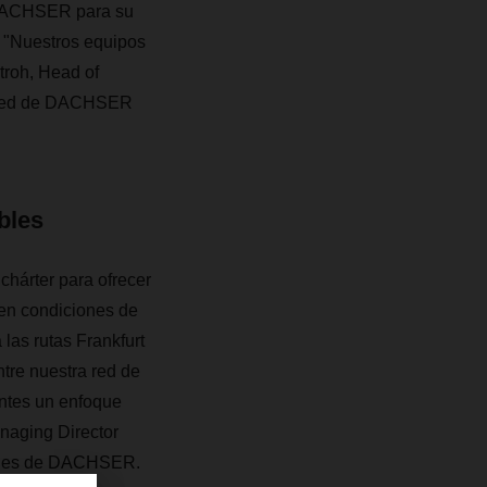
a DACHSER para su
e. "Nuestros equipos
troh, Head of
la red de DACHSER
bles
hárter para ofrecer
 en condiciones de
las rutas Frankfurt
ntre nuestra red de
entes un enfoque
anaging Director
iales de DACHSER.