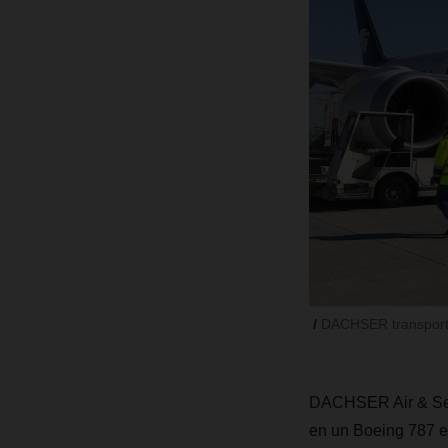
DACHSER transporta
DACHSER Air & Sea 
en un Boeing 787 es