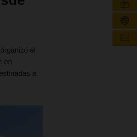
esde
 organizó el
e en
estinadas a