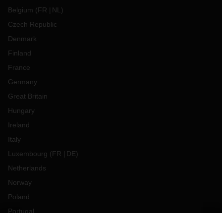
Belgium
(
FR
NL
)
Czech Republic
Denmark
Finland
France
Germany
Great Britain
Hungary
Ireland
Italy
Luxembourg
(
FR
DE
)
Netherlands
Norway
Poland
Portugal