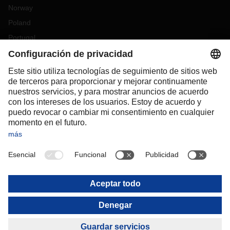
Norway
Poland
Portugal
Romania
Slovakia
Spain
Sweden
Switzerland
(
DE
FR
)
Turkey
OCEANIA
Australia
New Zealand