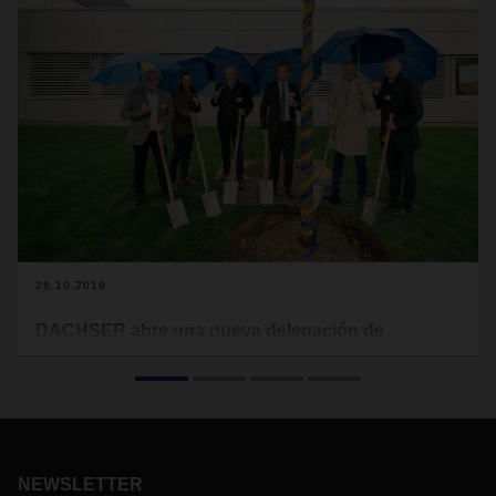
28.10.2019
DACHSER abre una nueva delegación de
transporte y distribución en Friburgo
La semana pasada, el operador inauguró una nueva
delegación en el parque industrial de Breisgau, en
Friburgo (Alemania). Con una superficie total de 6.117 m2,
las nuevas instalaciones albergan una terminal de tránsito
NEWSLETTER
con 82 muelles de carga/descarga y un edificio de oficinas.