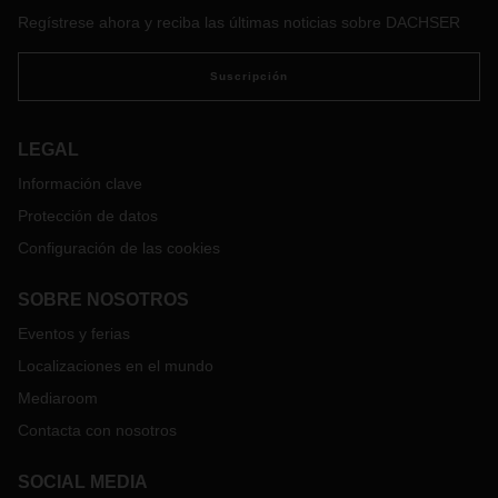
DACHSER ha invertido en torno a 22 millones de euros en
Regístrese ahora y reciba las últimas noticias sobre DACHSER
el centro y ha creado 30 nuevos puestos de trabajo.
Suscripción
LEGAL
Información clave
Protección de datos
Configuración de las cookies
SOBRE NOSOTROS
Eventos y ferias
Localizaciones en el mundo
Mediaroom
Contacta con nosotros
SOCIAL MEDIA