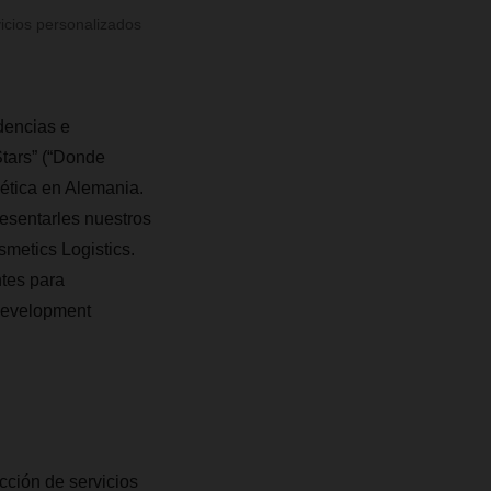
cios personalizados
dencias e
tars” (“Donde
mética en Alemania.
resentarles nuestros
metics Logistics.
tes para
Development
ción de servicios