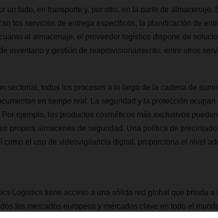
r un lado, en transporte y, por otro, en la parte de almacenaje.
can los servicios de entrega específicos, la planificación de ent
cuanto al almacenaje, el proveedor logístico dispone de soluc
de inventario y gestión de reaprovisionamiento, entre otros servi
ón sectorial, todos los procesos a lo largo de la cadena de sumin
ocumentan en tiempo real. La seguridad y la protección ocupan e
s. Por ejemplo, los productos cosméticos más exclusivos pueden
s propios almacenes de seguridad. Una política de precintado 
sí como el uso de videovigilancia digital, proporciona el nivel 
Logistics tiene acceso a una sólida red global que brinda a l
todos los mercados europeos y mercados clave en todo el mund