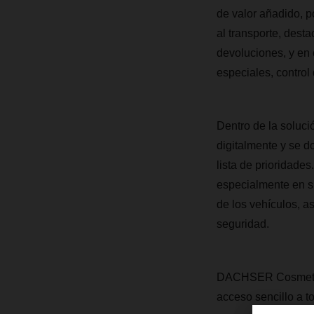
de valor añadido, po
al transporte, desta
devoluciones, y en 
especiales, control 
Dentro de la soluci
digitalmente y se d
lista de prioridade
especialmente en su
de los vehículos, a
seguridad.
DACHSER Cosmetics 
acceso sencillo a 