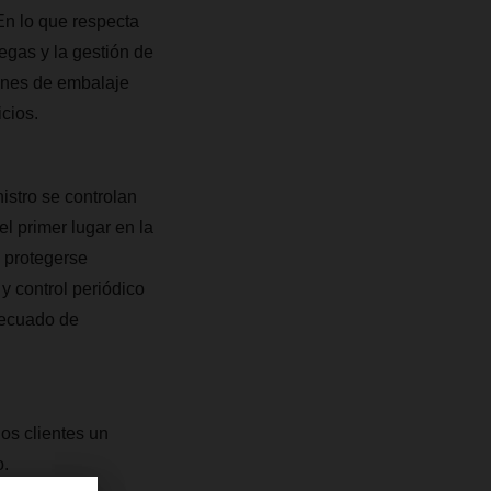
 En lo que respecta
regas y la gestión de
iones de embalaje
cios.
istro se controlan
l primer lugar en la
 protegerse
y control periódico
adecuado de
os clientes un
o.