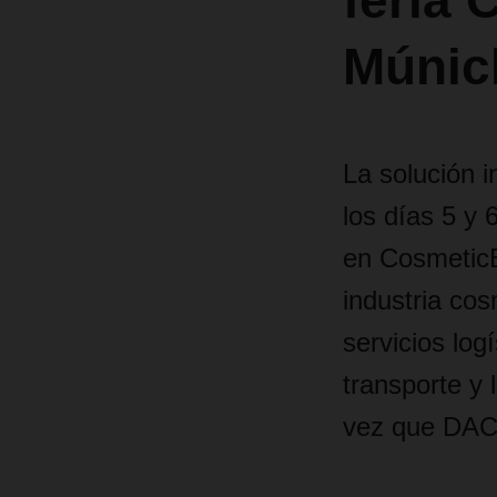
feria
Múnic
La solución 
los días 5 y
en CosmeticB
industria cos
servicios log
transporte y 
vez que DACH