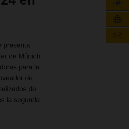
024 en
e presenta
ter de Múnich
dores para la
roveedor de
nalizados de
 es la segunda