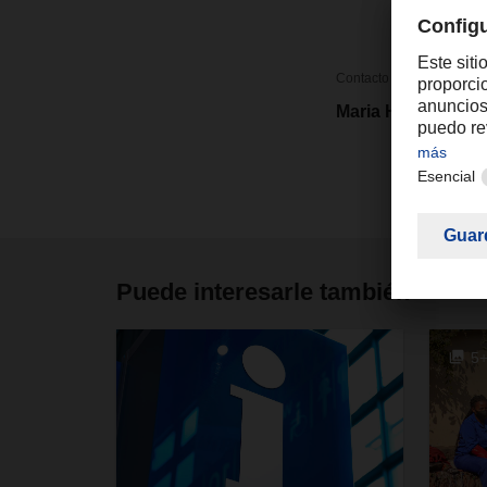
Contacto
Maria Hernansanz
Puede interesarle también
5