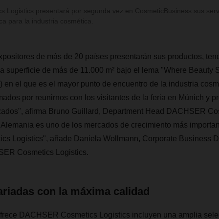
Logistics presentará por segunda vez en CosmeticBusiness sus servi
ica para la industria cosmética.
xpositores de más de 20 países presentarán sus productos, ten
a superficie de más de 11.000 m² bajo el lema "Where Beauty S
) en el que es el mayor punto de encuentro de la industria cos
dos por reunirnos con los visitantes de la feria ​​en Múnich y p
izados", afirma Bruno Guillard, Department Head DACHSER Cos
, Alemania es uno de los mercados de crecimiento más importan
 Logistics", añade Daniela Wollmann, Corporate Business 
R Cosmetics Logistics.
ariadas con la máxima calidad
frece DACHSER Cosmetics Logistics incluyen una amplia selec