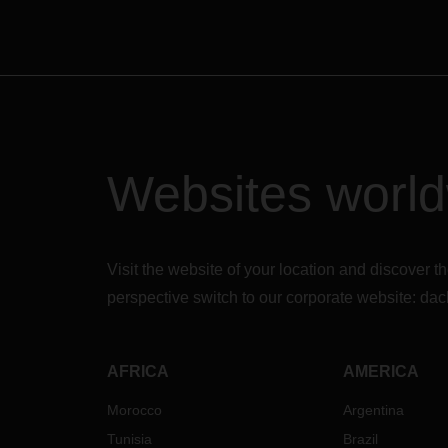
han implementado pautas
a la 
específicas de conducta y
prevención dentro de la
organización global DACHSER. Las
acciones a tomar incluyen el
establecimiento de un sistema
central de gestión de la información,
la evaluación periódica de la
situación y la definición de acciones
Websites worl
adicionales de acuerdo con la
situación. Las actividades relevantes
han sido intensificadas y ampliadas
en base a la gestión de higiene ya
Visit the website of your location and discove
existente en las diversas áreas
(higiene de los recursos humanos,
perspective switch to our corporate website:
dac
las operaciones y los procesos).
Además de estas acciones tomadas
internamente, DACHSER cumple
AFRICA
AMERICA
con todas las regulaciones oficiales
actuales y toma las precauciones
Morocco
Argentina
apropiadas. En caso de que existan
Tunisia
Brazil