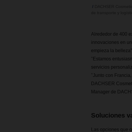
DACHSER Cosmetics 
de transporte y logíst
Alrededor de 400 e
innovaciones en un
empieza la belleza”
"Estamos entusiasma
servicios personal
"Junto con Francia
DACHSER Cosmetics
Manager de DACHSE
Soluciones v
Las opciones que o