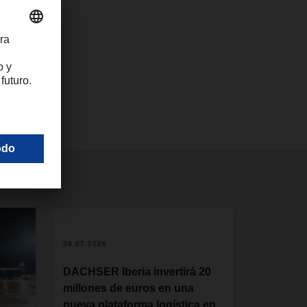
28.07.2026
DACHSER Iberia invertirá 20
millones de euros en una
nueva plataforma logística en