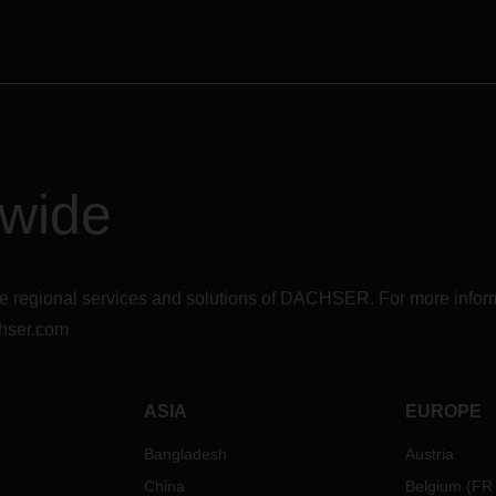
infancia: terre des hommes.
dwide
r the regional services and solutions of DACHSER. For more in
hser.com
ASIA
EUROPE
Bangladesh
Austria
China
Belgium
(
FR