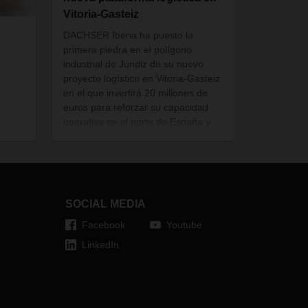
Vitoria-Gasteiz
DACHSER Iberia ha puesto la
primera piedra en el polígono
industrial de Júndiz de su nuevo
o
proyecto logístico en Vitoria-Gasteiz
en el que invertirá 20 millones de
euros para reforzar su capacidad
operativa en el norte de España y
e
consolidar uno de los principales
corredores logísticos entre la
ás
Península Ibérica y Europa. La
ovs
nueva instalación permitirá
rtar
acompañar el crecimiento de la
a
SOCIAL MEDIA
actividad de la compañía y mejorar
es
la conectividad internacional de las
Facebook
Youtube
de los
empresas exportadoras. Las obras
LinkedIn
han comenzado este mes de julio y
está previsto que el nuevo centro
entre en funcionamiento durante el
verano de 2027.