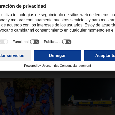
maria.hernansanz@dachser.com
+