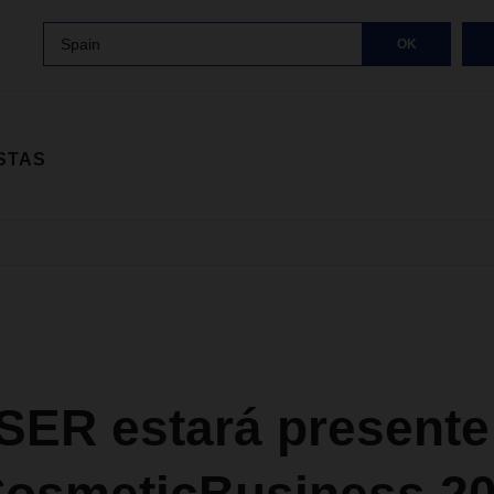
Spain
OK
STAS
ER estará presente 