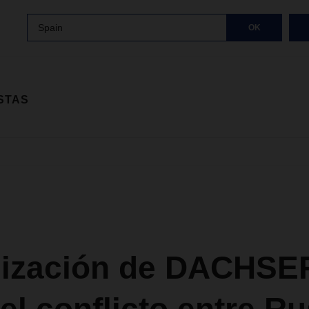
Spain
OK
STAS
lización de DACHSE