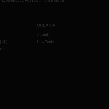
formation about DACHSER from a global
OCEANIA
Australia
NL
)
New Zealand
lic