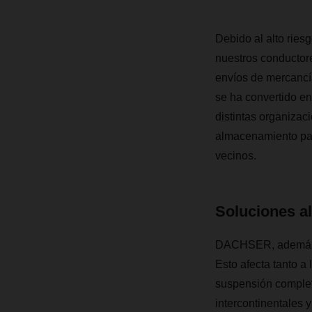
Debido al alto riesg
nuestros conductor
envíos de mercancí
se ha convertido e
distintas organizac
almacenamiento para
vecinos.
Soluciones al
DACHSER, además, h
Esto afecta tanto a 
suspensión completa
intercontinentales y