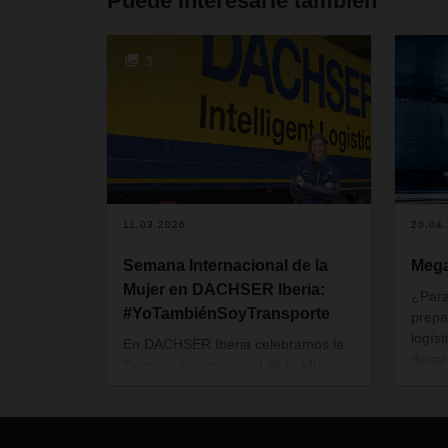
Puede interesarle también
3
11.03.2026
20.04
Semana Internacional de la
Mega
Mujer en DACHSER Iberia:
¿Para
#YoTambiénSoyTransporte
prepa
logís
En DACHSER Iberia celebramos la
desar
Semana Internacional de la Mujer
del m
poniendo en el centro a quienes,
DACHS
con su talento, su valentía y su
forma única de mirar el mundo,