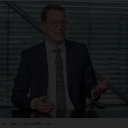
rkhard Eling,CEO en DACHSER