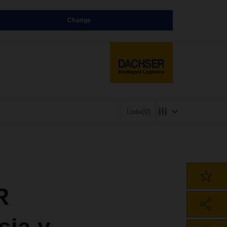
Change
Lista
(0)
R