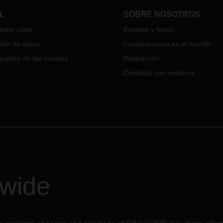
septiembre.
L
SOBRE NOSOTROS
ción clave
Eventos y ferias
ión de datos
Localizaciones en el mundo
ración de las cookies
Mediaroom
Contacta con nosotros
dwide