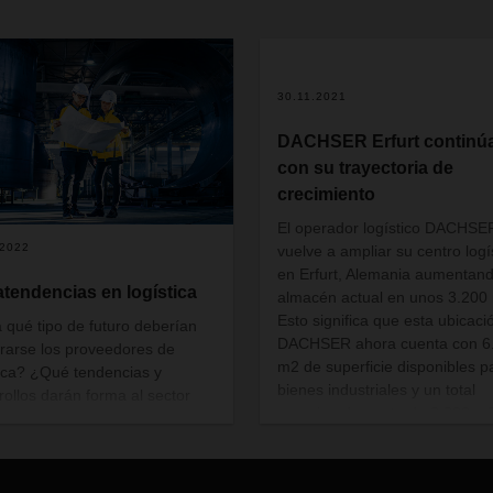
30.11.2021
DACHSER Erfurt continú
con su trayectoria de
crecimiento
El operador logístico DACHSE
.2022
vuelve a ampliar su centro logí
en Erfurt, Alemania aumentan
tendencias en logística
almacén actual en unos 3.200
Esto significa que esta ubicaci
 qué tipo de futuro deberían
DACHSER ahora cuenta con 6
rarse los proveedores de
m2 de superficie disponibles p
tica? ¿Qué tendencias y
bienes industriales y un total
rollos darán forma al sector
aproximadamente de 3.300 m2
añana? ¿Cuál es la opinión de
para alimentos. Las nuevas
ER sobre todo esto?.
instalaciones entraron en
funcionamiento el pasado mes