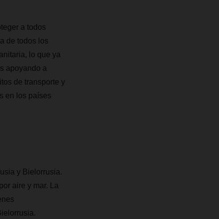
oteger a todos
a de todos los
itaria, lo que ya
os apoyando a
tos de transporte y
s en los países
ia y Bielorrusia.
por aire y mar. La
enes
ielorrusia.