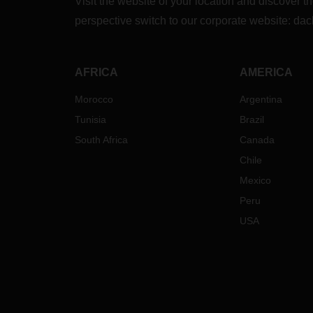
Visit the website of your location and discove
perspective switch to our corporate website:
dac
AFRICA
AMERICA
Morocco
Argentina
Tunisia
Brazil
South Africa
Canada
Chile
Mexico
Peru
USA