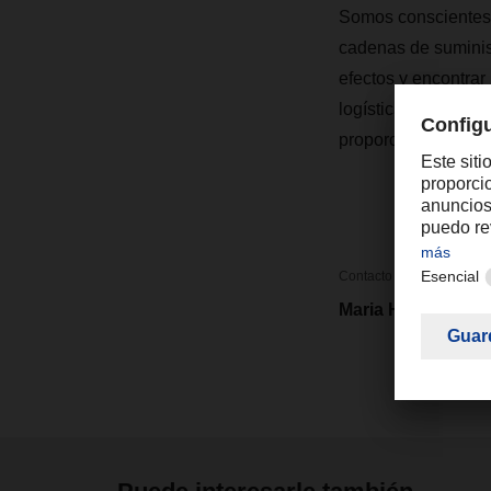
Somos conscientes 
cadenas de suminist
efectos y encontrar
logística. Los con
proporcionar ayuda
Contacto
Maria Hernansanz