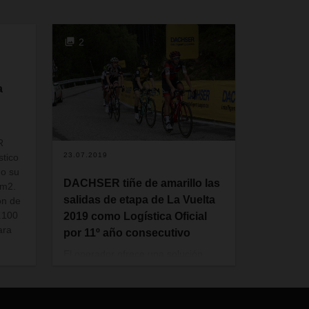
2
a
R
23.07.2019
stico
do su
DACHSER tiñe de amarillo las
 m2.
salidas de etapa de La Vuelta
ón de
.100
2019 como Logística Oficial
ara
por 11º año consecutivo
El operador ofrece una solución
,
logística a medida para la
emblemática competición por 11º
año consecutivo, como Patrocinador
 de