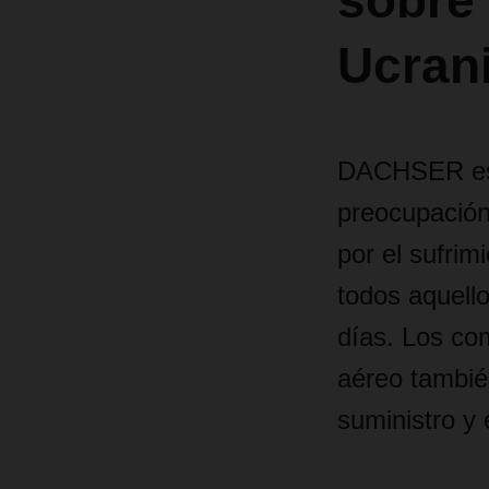
sobre 
Ucran
DACHSER está
preocupación
por el sufrim
todos aquello
días. Los co
aéreo tambié
suministro y 