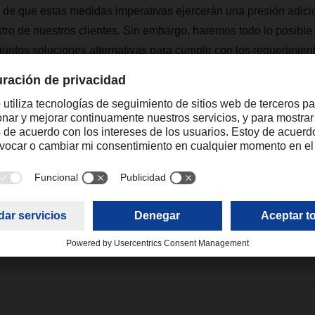
de que estas medidas imperativas ejercerán una presión adicio
ro de nuestros clientes. Sin embargo, haremos todo lo posible 
 juntos soluciones alternativas para cumplir con los requerimien
tactos locales en las delegaciones de DACHSER están preparad
.
maria.hernansanz@dachser.com