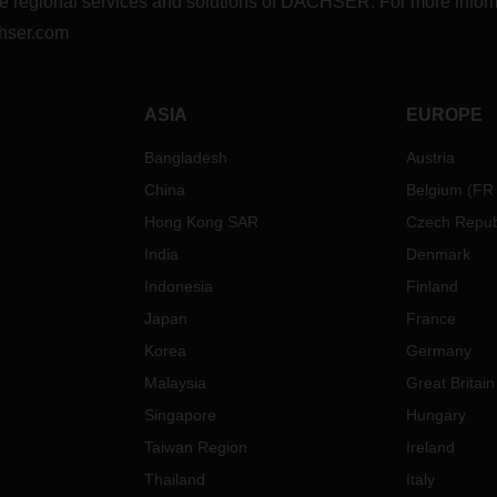
r the regional services and solutions of DACHSER. For more in
hser.com
ASIA
EUROPE
Bangladesh
Austria
China
Belgium
(
FR
Hong Kong SAR
Czech Repub
India
Denmark
Indonesia
Finland
Japan
France
Korea
Germany
Malaysia
Great Britain
Singapore
Hungary
Taiwan Region
Ireland
Thailand
Italy