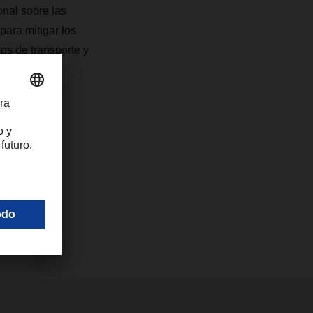
nal sobre las
para mitigar los
tos de transporte y
os para