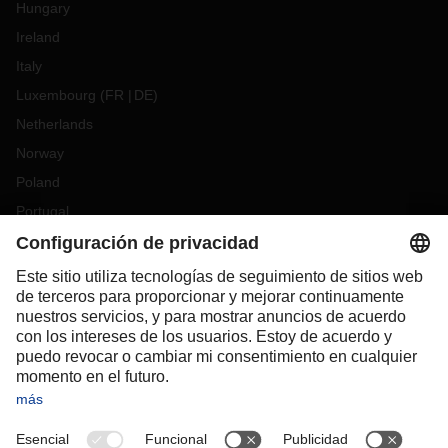
Hungary
Ireland
Italy
Luxembourg
(
FR
DE
)
Netherlands
Norway
Poland
Portugal
Romania
Slovakia
Spain
Sweden
Switzerland
(
DE
FR
)
Türkiye
OCEANIA