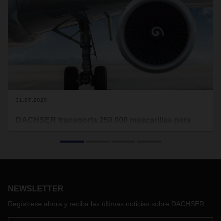
31.07.2020
DACHSER transporta 250.000 mascarillas para
ThyssenKrupp entre China y Brasil
Coordinado por DACHSER Brasil, el proyecto forma parte
del conjunto de medidas de protección implementadas por
el fabricante de ascensores ThyssenKrupp contra el COVID-
19. La carga se distribuyó entre todos sus empleados en
NEWSLETTER
América Latina.
Regístrese ahora y reciba las últimas noticias sobre DACHSER