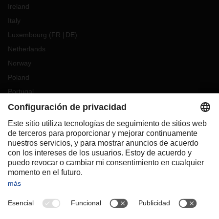
Ireland
Italy
Luxembourg
(
FR
DE
)
Netherlands
Norway
Poland
Portugal
Romania
Slovakia
Spain
Sweden
Switzerland
(
DE
FR
)
Turkey
OCEANIA
Australia