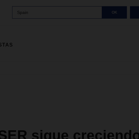
Spain
OK
STAS
ER sigue creciendo