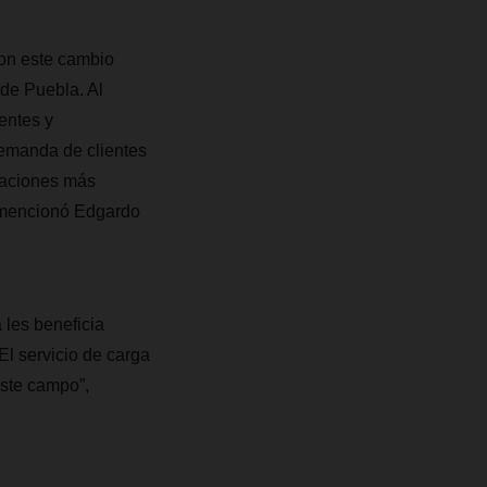
on este cambio
 de Puebla. Al
entes y
demanda de clientes
alaciones más
, mencionó Edgardo
 les beneficia
l servicio de carga
ste campo”,