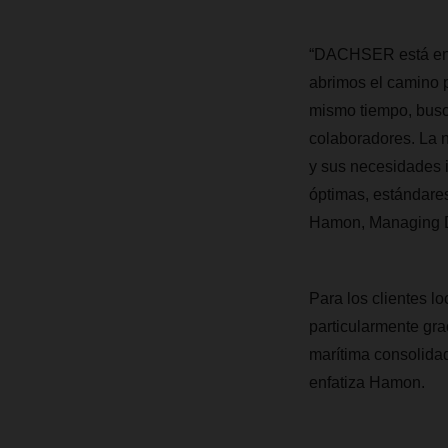
“DACHSER está en 
abrimos el camino p
mismo tiempo, busca
colaboradores. La n
y sus necesidades i
óptimas, estándare
Hamon, Managing 
Para los clientes l
particularmente gra
marítima consolid
enfatiza Hamon.