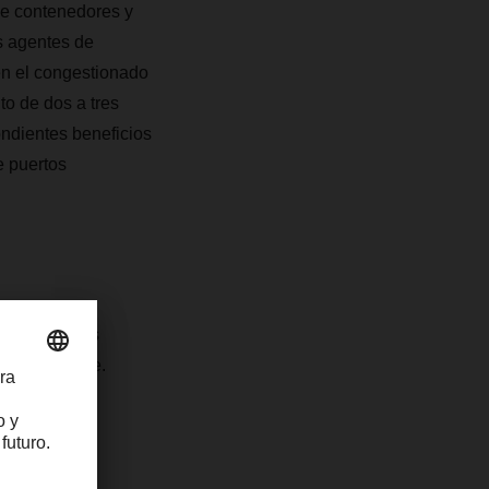
e contenedores y
s agentes de
en el congestionado
to de dos a tres
ondientes beneficios
 puertos
n uno de los
o y terrestre.
rétaro,