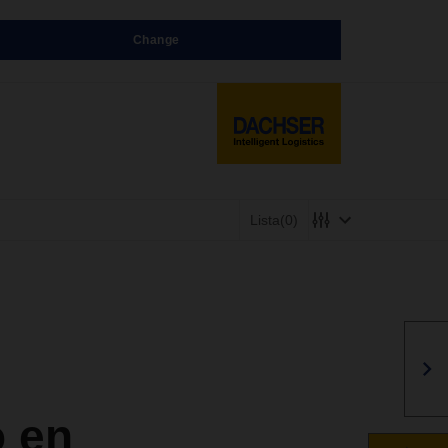
Change
Lista
(0)
 en