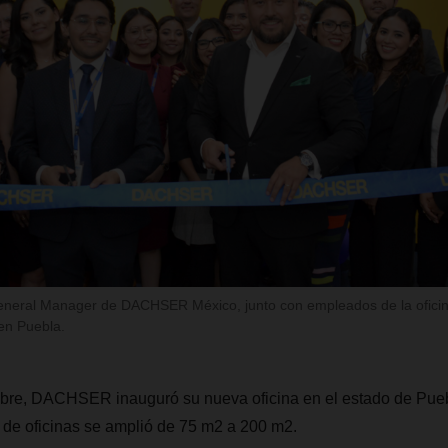
eral Manager de DACHSER México, junto con empleados de la oficina
en Puebla.
mbre, DACHSER inauguró su nueva oficina en el estado de Pue
o de oficinas se amplió de 75 m2 a 200 m2.