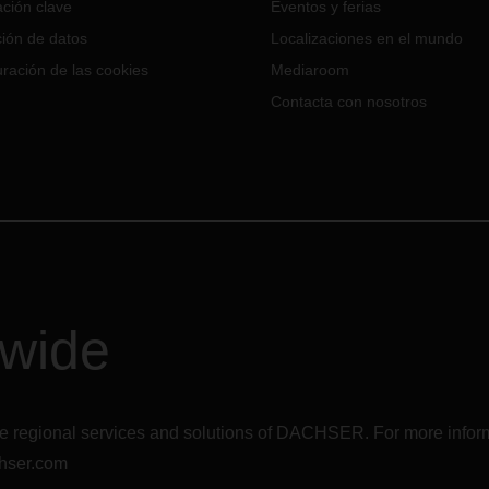
ción clave
Eventos y ferias
Mujer de este año, buscamos 
tico presentará sus servicios de
experiencias y opiniones de a
ión de datos
Localizaciones en el mundo
porte y logística personalizados
de las que ya forman parte de
lientes de la industria
ración de las cookies
Mediaroom
nuestra historia.
tica, en el pabellón 1 (stand
Contacta con nosotros
)
dwide
r the regional services and solutions of DACHSER. For more in
hser.com