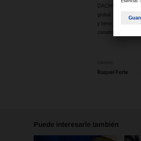
DACHSER México es
global. La organiz
y tiene muchos años
construcción, entre 
Contacto
Raquel Forte
Puede interesarle también