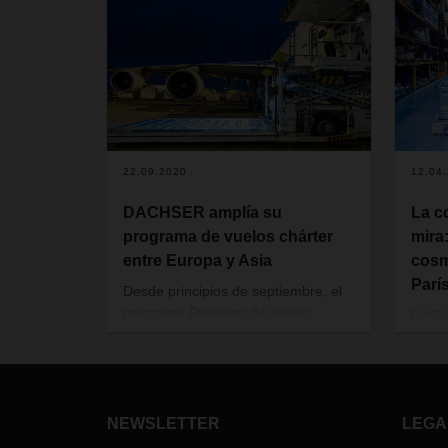
22.09.2020
12.04
DACHSER amplía su
La c
programa de vuelos chárter
mira
entre Europa y Asia
cosm
Parí
Desde principios de septiembre, el
programa Premium de vuelos
DACHS
chárter d
e DACHSER Ai
r & Sea
parti
Logistics incluye la ruta Hong Kong-
conse
Frankfurt. Tiempos de tránsito fijos,
una d
organización y planificación fiable, y
de la
altos estándares de calidad son las
18 de
NEWSLETTER
LEGA
características principales de esta
beaut