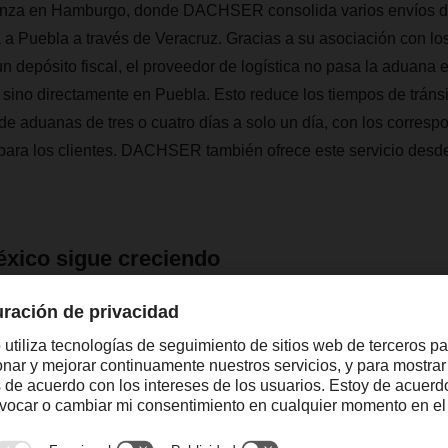
ienza en Hamburgo, donde DACHSER consolida varios envíos d
a a Puebla a través de Veracruz. Gracias a su asociación con lo
n depósito fiscal, el proveedor de logística no pasa la aduana 
 sino directamente en Puebla. Esto reduce los tiempos de tránsi
de aduanas de tres o cuatro días a solo un día, con los corresp
para los clientes.
DACHSER también ofrece este servicio desde
ico sigue creciendo
ío sus puertas en 2006, y desde entonces se ha convertido e
res del mercado logístico local para el transporte aéreo, marítim
 DACHSER también está presente en la Ciudad de México, Que
rrey, y planea expandirse a la península de Yucatán en 2023.