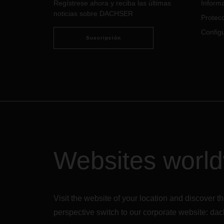
Regístrese ahora y reciba las últimas
Informa
solución integrada de transporte.
logís
noticias sobre DACHSER
Protecc
trans
para c
Configu
cosmé
Suscripción
1R55
Websites worl
Visit the website of your location and discove
perspective switch to our corporate website:
dac