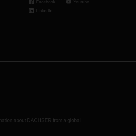
Facebook
Youtube
las
lgunas
LinkedIn
formation about DACHSER from a global