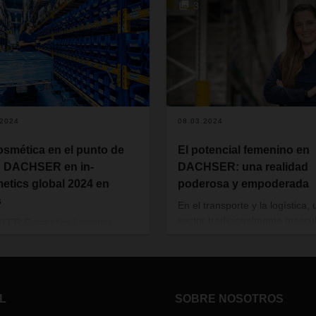
3
.2024
08.03.2024
osmética en el punto de
El potencial femenino en
: DACHSER en in-
DACHSER: una realidad
etics global 2024 en
poderosa y empoderada
s
En el transporte y la logística, 
sector tradicionalmente mascul
ER Cosmetics Logistics
DACHSER Portugal se enorgul
cipará por tercera vez
de contar con un equipo diver
cutiva en in-cosmetics global,
inclusivo, en el que las mujere
e las ferias más importantes
desempeñan papeles cruciales
 industria cosmética del 16 al
todas las fases de la cadena d
 abril. Bajo el lema "A real
L
SOBRE NOSOTROS
suministro. Con motivo del Día
y helper", el proveedor