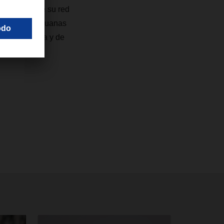
a través de su red
espacho de aduanas
 farmacéutica y de