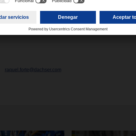
tá conectado con las oficinas de DACHSER en todo el mundo 
ación del país también ofrece servicios de almacenamiento y d
 de experiencia en logística para las industrias de automoción,
otras.
raquel.forte@dachser.com