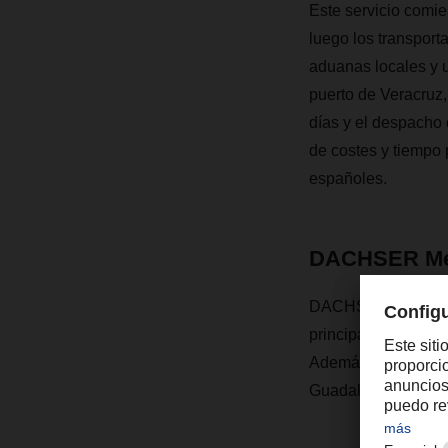
Este servicio com
luego los transport
aduanas locales y u
puerto de Veracruz,
días y el despacho 
de costes y tiempo 
españoles.
DACHSER Méx
DACHSER México abr
principales proveedo
Además de Puebla,
Guadalajara y Monte