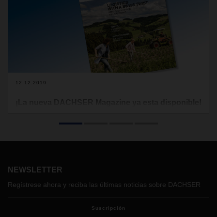
12.12.2019
¡La nueva DACHSER Magazine ya esta disponible!
Reconocidos por su innovación y calidad, así como por su
tradición y artesanía, muchos productos de Suiza disfrutan
de una excelente reputación a nivel mundial. Entre ellos,
podemos destacar las pastillas para la tos Ricola, un
caramelo clásico cuya receta especial contiene 13 hierbas
de las montañas suizas.
NEWSLETTER
Regístrese ahora y reciba las últimas noticias sobre DACHSER
Suscripción