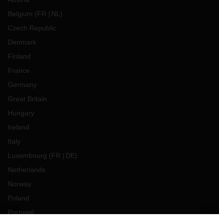
Belgium
(
FR
NL
)
Czech Republic
Denmark
Finland
France
Germany
Great Britain
Hungary
Ireland
Italy
Luxembourg
(
FR
DE
)
Netherlands
Norway
Poland
Portugal