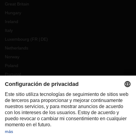
Great Britain
Hungary
Ireland
Italy
Luxembourg
(
FR
DE
)
Netherlands
Norway
Poland
Portugal
Romania
Slovakia
Spain
Sweden
Switzerland
(
DE
FR
)
Turkey