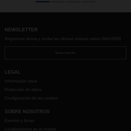
lo que los jóvenes de Zambia han creado con su proyecto
Trash4Cash. A través de un programa de intercambio de
jóvenes germano-zambianos con estudiantes en prácticas
de DACHSER, el equipo de Zambia aprendió mucho sobre
los depósitos de reciclaje alemanes y regresó a casa listo
NEWSLETTER
para transformar sus residuos en dinero. DACHSER apoyó
Regístrese ahora y reciba las últimas noticias sobre DACHSER
la creación del sistema de reciclaje junto con la organización
internacional de ayuda a la infancia: terre des hommes.
Suscripción
LEGAL
Información clave
Protección de datos
Configuración de las cookies
SOBRE NOSOTROS
Eventos y ferias
Localizaciones en el mundo