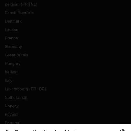
Belgium
(
FR
NL
)
Czech Republic
Denmark
Finland
France
Germany
Great Britain
Hungary
Ireland
Italy
Luxembourg
(
FR
DE
)
Netherlands
Norway
Poland
Portugal