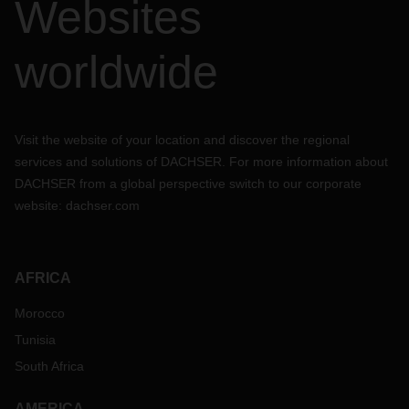
Websites
También nos gustaría señalar que los plazos de entrega de
los envíos podrían ampliarse. Sin embargo, las medidas que
hemos tomado hasta ahora nos hacen sentir bien
worldwide
preparados para hacer frente a la situación actual. Para que
esto sea posible, es esencial que mantengamos una
estrecha coordinación con nuestros clientes.
En caso de tener alguna duda y/o consulta, por favor
Visit the website of your location and discover the regional
comuníquese con su contacto de DACHSER habitual.
services and solutions of DACHSER. For more information about
DACHSER from a global perspective switch to our corporate
website:
dachser.com
AFRICA
Morocco
Tunisia
South Africa
AMERICA