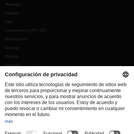
Hungary
Ireland
Italy
Luxembourg
(
FR
DE
)
Netherlands
Norway
Poland
Portugal
Romania
Slovakia
Spain
Sweden
Switzerland
(
DE
FR
)
Turkey
OCEANIA