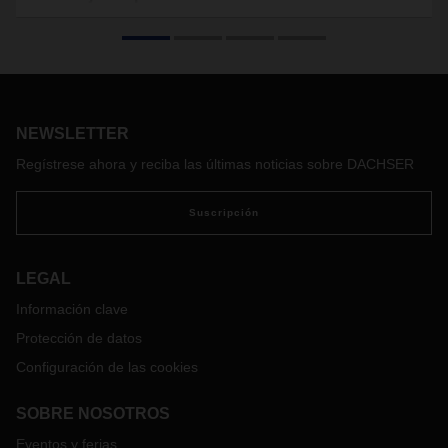
transporte para prevenir daños
Ante la actual situación económica de incertidumbre, la
atención se centra en la seguridad y la capacidad de
entrega. Por ello, el transporte sin daños de las mercancías
es indispensable y requiere un embalaje adecuado a las
NEWSLETTER
condiciones de transporte. A continuación, presentamos una
visión
general de la prevención de daños mediante el
Regístrese ahora y reciba las últimas noticias sobre DACHSER
embalaje.
Suscripción
LEGAL
Información clave
Protección de datos
Configuración de las cookies
SOBRE NOSOTROS
Eventos y ferias