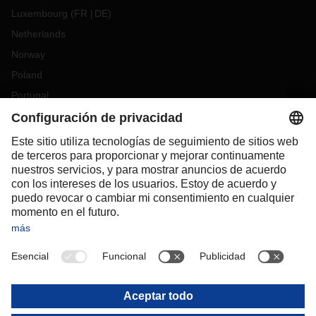
Luxembourg
(
FR
DE
)
Netherlands
Norway
Poland
Portugal
Romania
Slovakia
Spain
Sweden
Switzerland
(
DE
FR
)
Turkey
OCEANIA
Australia
New Zealand