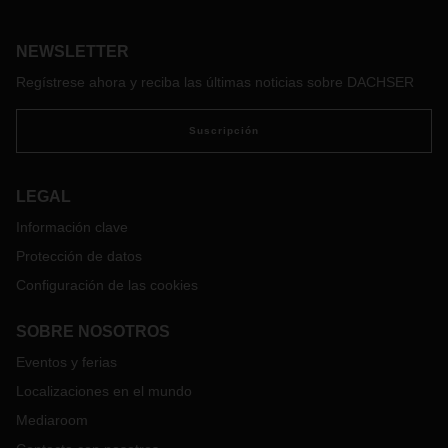
distribución. El comercio tradicional está sujeto a fuertes
restricciones y los consumidores recurren cada vez al
NEWSLETTER
comercio online. Como resultado, las tendencias de
crecimiento del B2C (Business to Consumer) están
Regístrese ahora y reciba las últimas noticias sobre DACHSER
incrementado y se están volviendo cada vez más
importantes para DACHSER.
Suscripción
En DACHSER, ofrecemos una solución global para envíos
B2C, con entregas a pie de calle: el servicio targo on-site.
Asimismo, para responder al incremento en la demanda de
LEGAL
esta solución servicio en las últimas semanas, hemos
Información clave
decidido implementar el servicio targo on-site en todos los
países de la red europea de DACHSER, a partir del próximo
Protección de datos
1 de julio de 2020.
Configuración de las cookies
En Iberia, el servicio targo on-site para clientes B2C estará
disponible para los envíos de exportación e importación.
SOBRE NOSOTROS
Eventos y ferias
Localizaciones en el mundo
Mediaroom