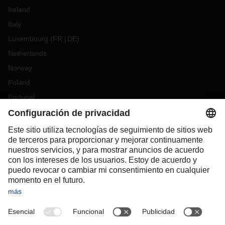
Ireland
Italy
Luxembourg
(
FR
DE
)
Netherlands
Norway
Poland
Portugal
Romania
Slovakia
Spain
Sweden
Switzerland
(
DE
FR
)
Turkey
OCEANIA