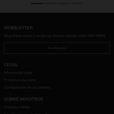
Las obras de construcción para ampliar la sede de
DACHSER en la ciudad de Öhringen, en Alemania, ya han
comenzado. Para el próximo verano, la terminal de tránsito
actual pasará a tener 3.500 metros cuadrados más, a la vez
NEWSLETTER
que se añadirá una nueva planta al edificio de oficinas.
DACHSER va a destinar a este proyecto aproximadamente
Regístrese ahora y reciba las últimas noticias sobre DACHSER
9,5 millones de euros.
Suscripción
LEGAL
Información clave
Protección de datos
Configuración de las cookies
SOBRE NOSOTROS
Eventos y ferias