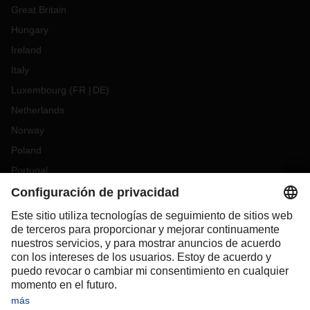
Great Britain
Hungary
Ireland
Italy
Luxembourg
(
FR
DE
)
Netherlands
Norway
Poland
Portugal
Romania
Slovakia
Spain
Sweden
Switzerland
(
DE
FR
)
Turkey