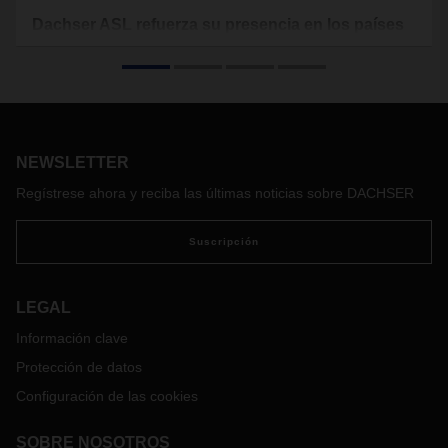
Dachser ASL refuerza su presencia en los países
nórdicos con su primera oficina en Suecia
El operador logístico consolida su red europea con la
apertura del nuevo centro en el país escandinavo de la
división Air & Sea Logistics (ASL), dedicada al transporte
aéreo y marítimo. La solidez de las economías nórdicas y la
NEWSLETTER
riqueza en recursos humanos de estos países, convierte la
zona en un punto clave para el desarrollo de las
Regístrese ahora y reciba las últimas noticias sobre DACHSER
exportaciones desde Iberia y resto de Europa.
Suscripción
LEGAL
Información clave
Protección de datos
Configuración de las cookies
SOBRE NOSOTROS