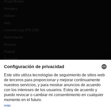
Great Britain
Hungary
Ireland
Italy
Luxembourg
(
FR
DE
)
Netherlands
Norway
Poland
Portugal
Romania
Slovakia
Spain
Sweden
Switzerland
(
DE
FR
)
Turkey