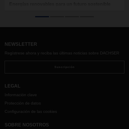
Energías renovables para un futuro sostenible
Eficiencia, innovación y responsabilidad inclusiva: estas son
las piedras angulares de la estrategia de protección
climática a largo plazo de DACHSER. Andre Kranke, Head of
Corporate Research & Development y director del proyecto
de Protección Climática en DACHSER, muestra cómo el
proveedor de logística está marcando el camino para la
NEWSLETTER
protección del clima mediante la compra de energías
Regístrese ahora y reciba las últimas noticias sobre DACHSER
renovables, la construcción de sistemas fotovoltaicos, etc.
Suscripción
LEGAL
Información clave
Protección de datos
Configuración de las cookies
SOBRE NOSOTROS