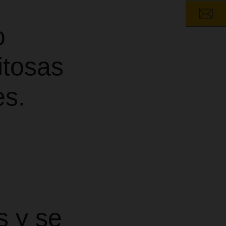
o
itosas
es.
s y se