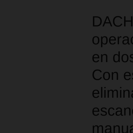
DACHS
opera
en do
Con e
elimin
escane
manua