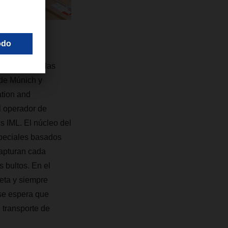
o.
s reales en las
 de Múnich y
ation and
l operador de
cs IML. El núcleo del
eciales basados ​​
capturan cada
 bultos. En el
eta y siempre
 se espera que
 transporte de