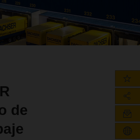
ER
o de
paje