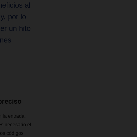
eficios al
y, por lo
ser un hito
ones
preciso
 la entrada,
es necesario el
Los códigos