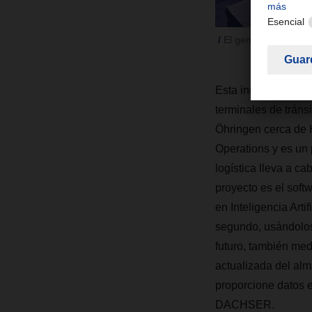
El gemelo digital cr
Esta innovación tec
terminales de trán
Öhringen cerca de 
Operations y es un
logística lleva a ca
proyecto es el soft
en Inteligencia Art
segundo, usándolos 
futuro, también me
actualizada del alm
proporcione datos e
DACHSER.