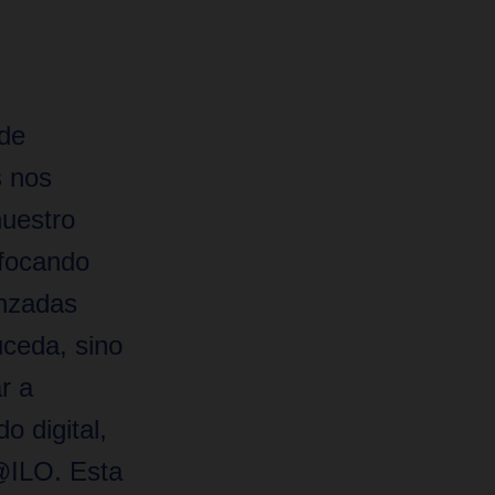
 de
s nos
nuestro
nfocando
nzadas
uceda, sino
r a
 digital,
 @ILO. Esta