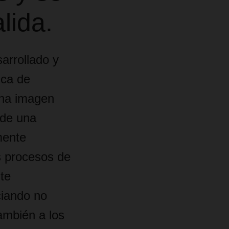
lida.
rrollado y
ica de
una imagen
 de una
mente
os procesos de
te
ciando no
ambién a los