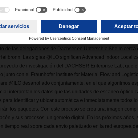
ea una representación digital de lo que sucede en la terminal de tránsit
nológica ya está demostrando su valía en condiciones operativa
sito de las delegaciones de Dachser en Unterschleißheim cerca
Heilbronn. Las siglas @ILO significan Advanced Indoor Localiz
 proyecto de investigación del DACHSER Enterprise Lab, que e
bo junto con el Fraunhofer Institute for Material Flow and Logisti
ware @ILO desarrollado conjuntamente, en el que algoritmos esp
ificial interpretan los datos que las unidades de escaneo óptico 
para identificar y ubicar automática e inmediatamente todos los
dirán los paquetes. Con este proceso se crea una imagen compl
acén y sus procesos: un gemelo digital. En los próximos años,
n tiempo real sobre cada envío paletizado en la red europea de