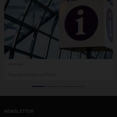
27.07.2021
Fuertes lluvias en China
Las fuertes lluvias en la provincia china de Henan durante
los últimos días han provocado inundaciones generalizadas
y la cancelación de muchas conexiones regionales de
trenes y carreteras. Estas restricciones están provocando
retrasos a lo largo de la cadena de suministro del servicio
de DACHSER Rail Services.
NEWSLETTER