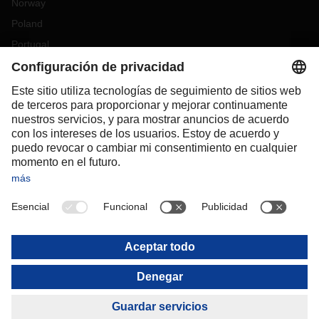
Norway
Poland
Portugal
Romania
Slovakia
Spain
Sweden
Switzerland
(
DE
FR
)
Turkey
OCEANIA
Australia
New Zealand