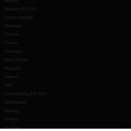
Austria
Belgium
(
FR
NL
)
Czech Republic
Denmark
Finland
France
Germany
Great Britain
Hungary
Ireland
Italy
Luxembourg
(
FR
DE
)
Netherlands
Norway
Poland
Portugal