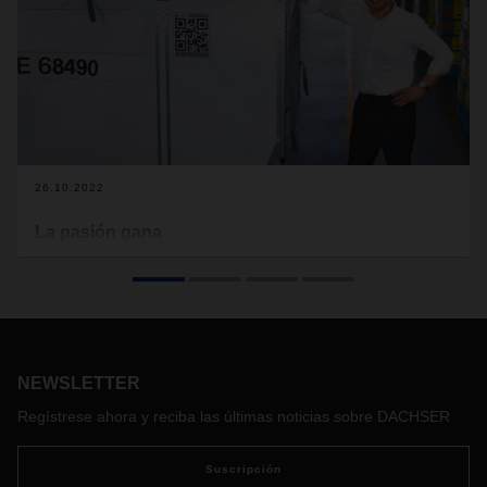
26.10.2022
La pasión gana
Cuando se trata de mover cosas a lo grande, la logística
tiene muchos factores conectados que deben funcionar al
unísono. Al final del día, las personas y su compromiso
personal y sentido de cooperación marcan la diferencia. En
DACHSER, la logística sigue siendo un negocio de
personas, especialmente en tiempos difíciles.
NEWSLETTER
Regístrese ahora y reciba las últimas noticias sobre DACHSER
Suscripción