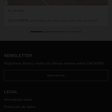
01.12.2023
DACHSER adquiere el cien por cien de su joint
venture en Sudáfrica
El proveedor logístico ha adquirido el 30% remanente de las
acciones de DACHSER Sudáfrica, convirtiéndose en
accionista único de esta compañía con sede en
Johannesburgo.
NEWSLETTER
Regístrese ahora y reciba las últimas noticias sobre DACHSER
Suscripción
LEGAL
Información clave
Protección de datos