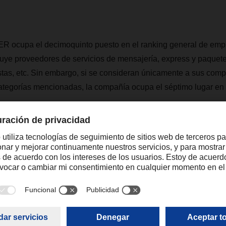
 ocupa el decimoquinto puesto en el ranking general de empr
luye proveedores de servicios de
mensajería, express y paquet
istas, etc. Sin embargo, si se consideran únicamente a sus comp
categorías mencionadas, la compañía ocupa el séptimo lugar en
s detallado y más vendido del mercado logí
o, el estudio TOP 100 proporciona cifras clave sobre volúmene
icaciones de ventas para los mayores proveedores, tanto en A
estudio más detallado y más vendido del mercado logístico ale
cado logístico alemán se volverá a publicar a finales de 2022.