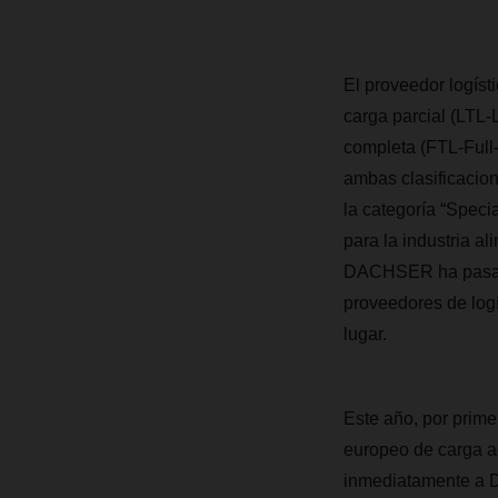
El prov
eedor logíst
carga parcial
(LTL-L
completa (FTL-Full
ambas clasificacio
la categoría
“Specia
para la industria al
DACHSER ha pasado 
proveedores de log
lugar.
Este año, por prim
europeo
de carga aé
inmediatamente a D