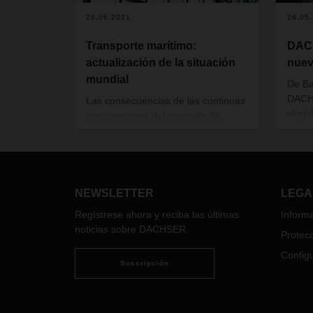
28.06.2021
26.05
Transporte marítimo:
DACH
actualización de la situación
nuev
mundial
De Ba
DACH
Las consecuencias de las continuas
elegi
interrupciones del mercado de
de la
transporte marítimo (escasez de
emble
contenedores y congestión portuaria
uno d
frecuente) continúan afectando a las
todo 
cadenas de suministro globales. A
confe
continuación, proporcionamos
NEWSLETTER
LEGA
vidri
información actualizada sobre todos
Regístrese ahora y reciba las últimas
Informa
con s
los avances para minimizar las
noticias sobre DACHSER
Sur).
posibles dificultades que puedan
Protecc
surgir.
Configu
Suscripción