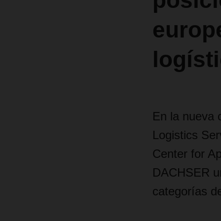
posici
europe
logíst
En la nueva 
Logistics Ser
Center for A
DACHSER una
categorías de