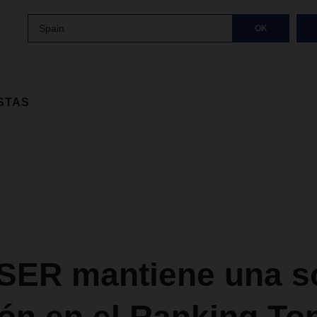
Spain
OK
STAS
ER mantiene una só