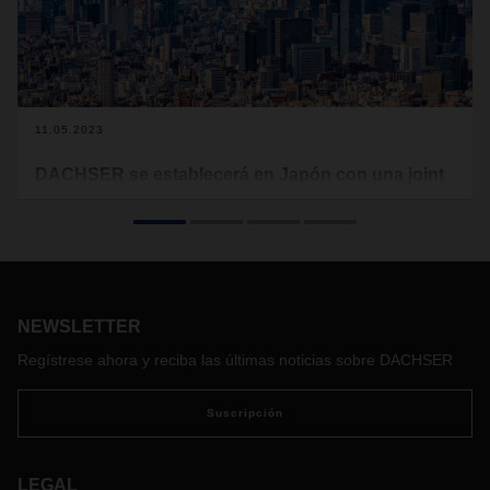
11.05.2023
DACHSER se establecerá en Japón con una joint
venture
A finales de 2023, "DACHSER Japan K.K." abrirá su primera
oficina en Tokio. El operador logístico ha firmado un acuerdo
de joint venture con la empresa de logística japonesa Nishi-
Nippon Railroad Co.,Ltd.
NEWSLETTER
Regístrese ahora y reciba las últimas noticias sobre DACHSER
Suscripción
LEGAL