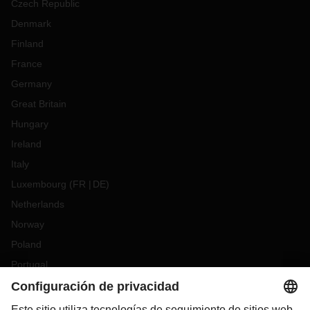
Czech Republic
Denmark
Finland
France
Germany
Great Britain
Hungary
Ireland
Italy
Luxembourg
(
FR
DE
)
Netherlands
Norway
Poland
Portugal
Romania
Slovakia