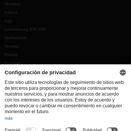
Hungary
Ireland
Italy
Luxembourg
(
FR
DE
)
Netherlands
Norway
Poland
Portugal
Romania
Slovakia
Spain
Sweden
Switzerland
(
DE
FR
)
Turkey
OCEANIA