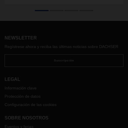
nuevo centro logístico en Alemania
Con un funcionamiento totalmente automatizado y
respetuoso con el medioambiente, el operador logístico
creará 52.000 espacios adicionales para palets, en el que
es su mayor centro de operaciones.
NEWSLETTER
Regístrese ahora y reciba las últimas noticias sobre DACHSER
Suscripción
LEGAL
Información clave
Protección de datos
Configuración de las cookies
SOBRE NOSOTROS
Eventos y ferias