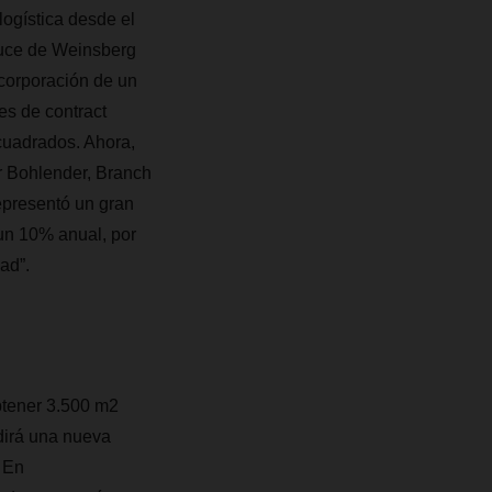
ogística desde el
ruce de Weinsberg
ncorporación de un
es de contract
cuadrados. Ahora,
r Bohlender, Branch
epresentó un gran
 un 10% anual, por
ad”.
btener 3.500 m2
adirá una nueva
. En