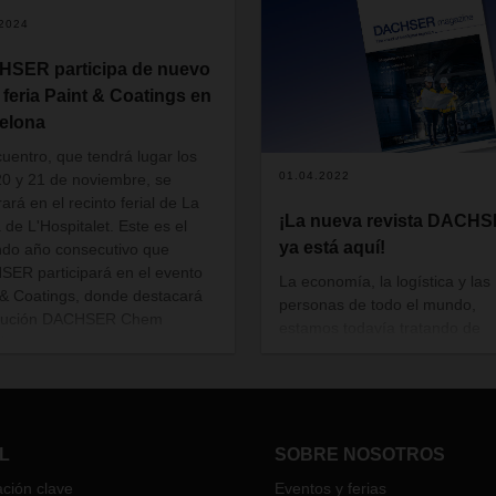
.2024
SER participa de nuevo
a feria Paint & Coatings en
elona
cuentro, que tendrá lugar los
01.04.2022
20 y 21 de noviembre, se
ará en el recinto ferial de La
¡La nueva revista DACH
 de L'Hospitalet. Este es el
ya está aquí!
do año consecutivo que
ER participará en el evento
La economía, la logística y las
 & Coatings, donde destacará
personas de todo el mundo,
olución DACHSER Chem
estamos todavía tratando de
ics.
encontrar nuestro camino en
tiempos muy inciertos. Aún te
que vencer al coronavirus, co
recientemente ha quedado cla
con el brote masivo en el centr
L
SOBRE NOSOTROS
comercio internacional de Hon
ción clave
Eventos y ferias
Kong. Mientras tanto, el mund