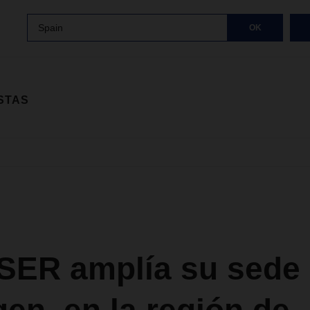
Spain
OK
STAS
ER amplía su sede