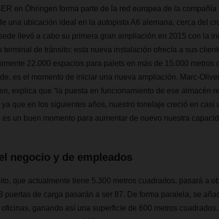
 en Öhringen forma parte de la red europea de la compañía l
e una ubicación ideal en la autopista A6 alemana, cerca del c
sede llevó a cabo su primera gran ampliación en 2015 con la i
terminal de tránsito: esta nueva instalación ofrecía a sus client
damente 22.000 espacios para palets en más de 15.000 metros 
de, es el momento de iniciar una nueva ampliación. Marc-Olive
n, explica que “la puesta en funcionamiento de ese almacén r
 ya que en los siguientes años, nuestro tonelaje creció en casi
 es un buen momento para aumentar de nuevo nuestra capacid
el negocio y de empleados
sito, que actualmente tiene 5.300 metros cuadrados, pasará a o
38 puertas de carga pasarán a ser 87. De forma paralela, se añ
de oficinas, ganando así una superficie de 600 metros cuadrados