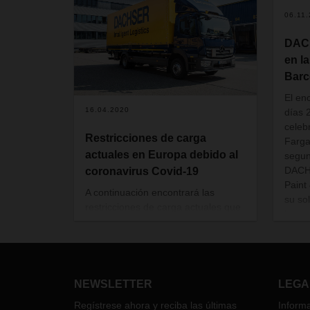
06.11
DACH
en l
Barc
El en
16.04.2020
días 
celebr
Restricciones de carga
Farga
actuales en Europa debido al
segun
DACHS
coronavirus Covid-19
Paint
A continuación encontrará las
su s
restricciones de carga actuales que
Logist
son de aplicación en Europa
(descárguese el documento
“Restricciones de carga actuales en
Europa”). Los transportes de
alimentos están excluidos de estas
NEWSLETTER
LEGA
limitaciones. Este documento será
Regístrese ahora y reciba las últimas
Informa
actualizado regularmente.