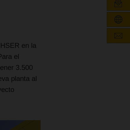
ACHSER en la
ara el
tener 3.500
va planta al
yecto