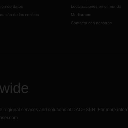
con desconcierto lo que está
ión de datos
Localizaciones en el mundo
pasando en el corazón de Eur
ración de las cookies
Mediaroom
La terrible guerra en Ucrania e
provocando que un gran núme
Contacta con nosotros
personas huyan de sus hogare
dwide
r the regional services and solutions of DACHSER. For more in
hser.com