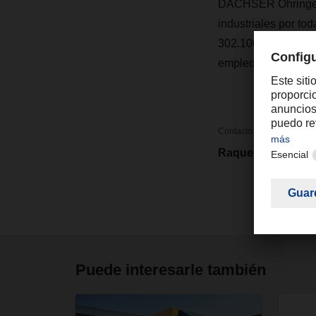
DACHSER Öhringen 
industriales por t
302.100 toneladas 
empleos nuevos.
Contacto
Raquel Forte
Puede interesarle también