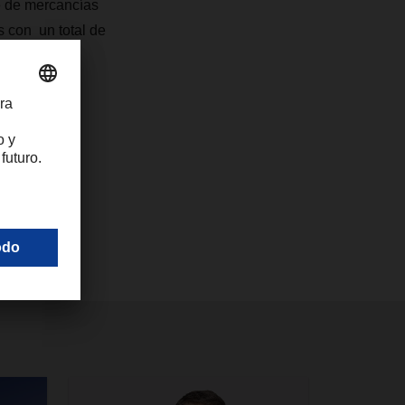
 de mercancías
 con un total de
ededor de 25