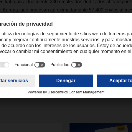
trabajan actualmente 230 empleados dedicados al transporte
oda Europa, que procesan aproximadamente 57.400 envíos al mes
al año. La nueva ampliación de la nave de Öhringen creará alr
raquel.forte@dachser.com