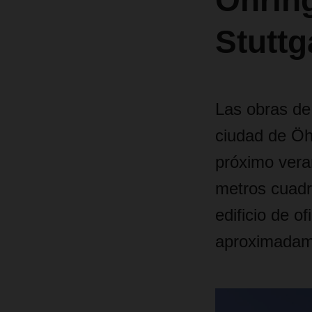
Öhring
Stuttg
Las obras de
ciudad de Öh
próximo veran
metros cuadr
edificio de 
aproximadame