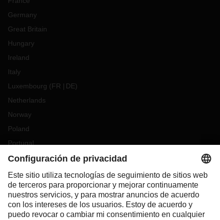
France
Germany
Great Britain
Hungary
Ireland
Italy
Luxembourg
(
FR
DE
)
Netherlands
Norway
Poland
Portugal
Romania
Slovakia
Spain
Sweden
Switzerland
(
DE
FR
)