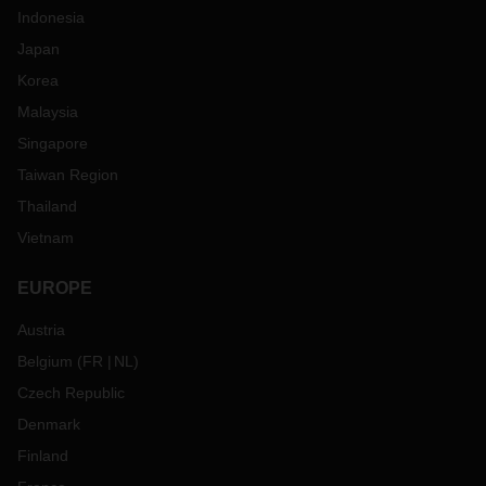
enormemente las reserva. La continua situación de
Indonesia
congestión en el mercado de carga marítima de EE. UU.
Japan
también requerirá que la carga que se necesita con más
Korea
urgencia tenga que ser cargada por vía aérea. DACHSER
ofrece capacidad premium regular con su propia red aérea,
Malaysia
con por ejemplo, conexiones semanales en la ruta Frankfurt
Singapore
- Chicago en ambas direcciones y la opción de conectarse a
Taiwan Region
otros aeropuertos de EE. UU.
Thailand
Estamos en estrecho contacto con los transportistas y
proveedores de servicios a diario y hacemos todo lo posible
Vietnam
para que su cadena de suministro sea lo más fluida posible.
Para obtener asesoramiento individual, comuníquese con su
EUROPE
contacto habitual de DACHSER para que pueda
implementar la mejor solución logística para usted.
Austria
Belgium
(
FR
NL
)
Czech Republic
Denmark
Finland