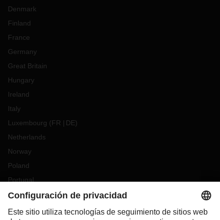
Denmark
Finland
France
Germany
Great Britain
Hungary
Ireland
Italy
Luxembourg
(
FR
DE
)
Netherlands
Norway
Poland
Portugal
Romania
Slovakia