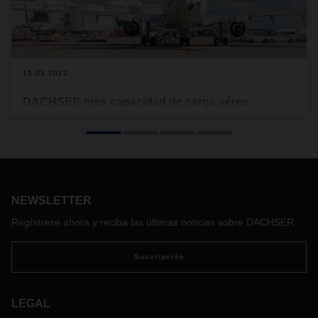
15.03.2022
DACHSER crea capacidad de carga aérea
adicional
La guerra en Ucrania, los embargos y los cierres del
espacio aéreo están afectando también a las operaciones
globales de carga aérea. La capacidad mundial del
transporte aéreo ha disminuido en torno a un 20%. En este
NEWSLETTER
contexto, DACHSER Air & Sea Logistics ofrece a sus clientes
nuevas capacidades y realiza un vuelo chárter semanal
Regístrese ahora y reciba las últimas noticias sobre DACHSER
adicional en la ruta Frankfurt - Shanghái durante las
próximas tres semanas.
Suscripción
LEGAL