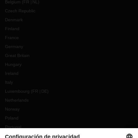
Belgium
(
FR
NL
)
Czech Republic
Denmark
Finland
France
Germany
Great Britain
Hungary
Ireland
Italy
Luxembourg
(
FR
DE
)
Netherlands
Norway
Poland
Portugal
Romania