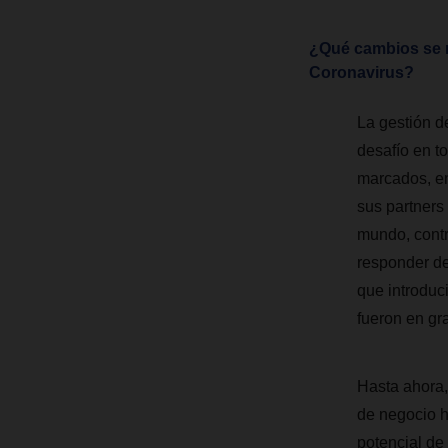
¿Qué cambios se m
Coronavirus?
La gestión d
desafío en t
marcados, en
sus partners
mundo, contr
responder de
que introduc
fueron en gr
Hasta ahora,
de negocio h
potencial de