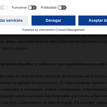
 entre las cadenas de suministro regionales y globales, que ofre
fiabilidad.
e riesgo e incertidumbre, descubrimos nuevos caminos para el f
uirán siendo) enormes, pero estamos seguros de que DACHSER 
ta ahora, concentrándose en descubrir nuevas soluciones y n
 futuro lo exigen.
incipales desafíos y cuáles son las expectativas para este
ivo para el futuro es el de preservar las fortalezas de la empre
mentar la agilidad de los procesos. En otras palabras, nuestros 
y valor para la innovación, lealtad y compromiso, sostenibilidad
 seguirán siendo una base inquebrantable que orienta el funcio
 nuestros colaboradores en todo el mundo. En concreto, quere