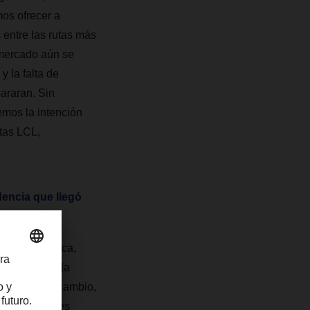
mos ofrecer a
 entre las rutas más
 mercado aún se
y la falta de
pararan. Sin
emos la intención
tas LCL,
encia que llegó
isis pandémica,
 como el de la
lización. En cambio,
 combinaciones