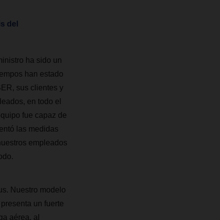
s del
inistro ha sido un
tiempos han estado
ER, sus clientes y
leados, en todo el
equipo fue capaz de
mentó las medidas
 nuestros empleados
odo.
us. Nuestro modelo
 presenta un fuerte
ga aérea, al