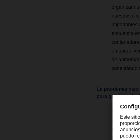
organizar nue
nuestros cli
importantes 
encuentra en 
contenedores
embargo, vem
de aumentar 
conectándola
La pandemia hizo 
para quedarse? ¿N
Con base en 
vemos una te
salud. Sin e
estamos trab