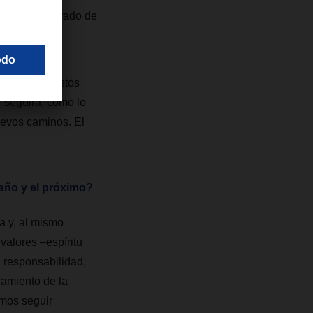
cen un alto grado de
uturo. Los retos
seguirá, como lo
uevos caminos. El
 año y el próximo?
sa y, al mismo
valores –espíritu
, responsabilidad,
namiento de la
mos seguir