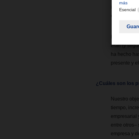
inteligentes
estabilidad y 
En tiempos d
eran (y seg
ha hecho has
presente y el
¿Cuáles son los pr
Nuestro objet
tiempo, incre
empresarial 
entre otros–
empresa y de