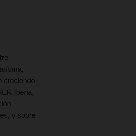
tre
arítima,
 creciendo
SER Iberia,
ción
les, y sobre