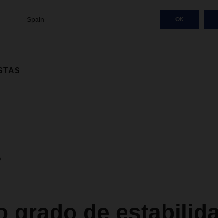
Spain
OK
STAS
o
o grado de estabilid