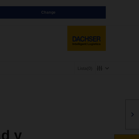
Change
Lista
(0)
ad y