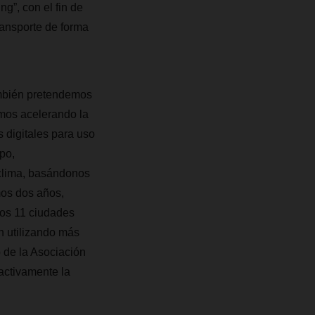
g”, con el fin de
ansporte de forma
ambién pretendemos
amos acelerando la
 digitales para uso
po,
 clima, basándonos
mos dos años,
nos 11 ciudades
n utilizando más
 de la Asociación
ctivamente la