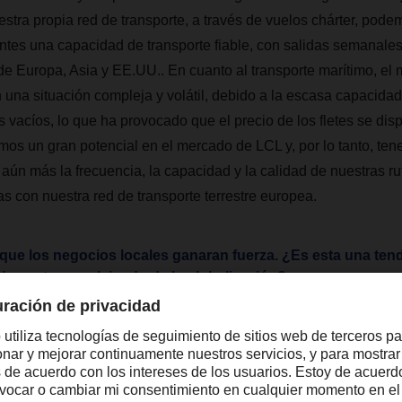
stra propia red de transporte, a través de vuelos chárter, pode
entes una capacidad de transporte fiable, con salidas semanales
de Europa, Asia y EE.UU.. En cuanto al transporte marítimo, el
una situación compleja y volátil, debido a la escasa capacidad 
 vacíos, lo que ha provocado que el precio de los fletes se dis
os un gran potencial en el mercado de LCL y, por lo tanto, ten
aún más la frecuencia, la capacidad y la calidad de nuestras ru
s con nuestra red de transporte terrestre europea.
que los negocios locales ganaran fuerza. ¿Es esta una tend
os estamos alejando de la globalización?
la experiencia que hemos adquirido durante este período de cr
ndencia hacia estructuras más regionales en algunos sectores,
mbargo, esto no significa que nos estemos alejando de la globa
ajando en colaboración con nuestros clientes para desarrollar