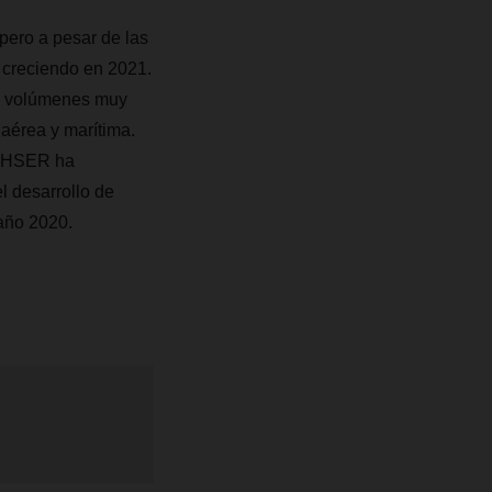
pero a pesar de las
 creciendo en 2021.
o: volúmenes muy
 aérea y marítima.
DACHSER ha
l desarrollo de
 año 2020.