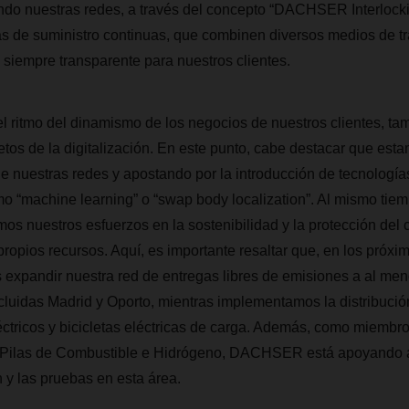
ndo nuestras redes, a través del concepto “DACHSER Interlockin
s de suministro continuas, que combinen diversos medios de tr
o siempre transparente para nuestros clientes.
el ritmo del dinamismo de los negocios de nuestros clientes, t
retos de la digitalización. En este punto, cabe destacar que est
de nuestras redes y apostando por la introducción de tecnologías
o “machine learning” o “swap body localization”. Al mismo tiem
emos nuestros esfuerzos en la sostenibilidad y la protección del
propios recursos. Aquí, es importante resaltar que, en los próxi
expandir nuestra red de entregas libres de emisiones a al me
cluidas Madrid y Oporto, mientras implementamos la distribució
éctricos y bicicletas eléctricas de carga. Además, como miembro
Pilas de Combustible e Hidrógeno, DACHSER está apoyando a
n y las pruebas en esta área.