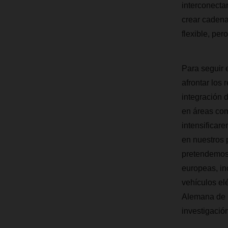
interconecta
crear cadena
flexible, per
Para seguir 
afrontar los 
integración 
en áreas com
intensificar
en nuestros 
pretendemos 
europeas, in
vehículos el
Alemana de 
investigació