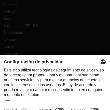
Hungary
Ireland
Italy
Luxembourg
(
FR
DE
)
Netherlands
Norway
Poland
Portugal
Romania
Slovakia
Spain
Sweden
Switzerland
(
DE
FR
)
Turkey
OCEANIA