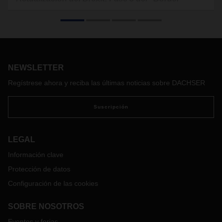
Opeating Model” de UK
El año pasado, el Gobierno británico publicó el
procedimiento a seguir en la importación de mercancías una
vez finalizada la fase de transición del Brexit. Con esta guía,
denominada "Border Operating Model", se puso en marcha
NEWSLETTER
un plan de tres fases para la introducción de controles
aduaneros.
Regístrese ahora y reciba las últimas noticias sobre DACHSER
Suscripción
LEGAL
Información clave
Protección de datos
Configuración de las cookies
SOBRE NOSOTROS
Eventos y ferias