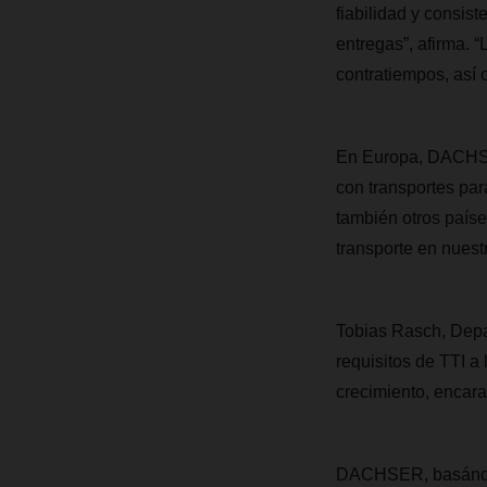
fiabilidad y consist
entregas”, afirma. 
contratiempos, así
En Europa, DACHSER
con transportes par
también otros país
transporte en nuest
Tobias Rasch, Dep
requisitos de TTI 
crecimiento, encara
DACHSER, basándose 