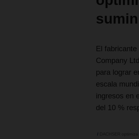
optimi
sumin
El fabricante
Company Ltd
para lograr e
escala mundi
ingresos en 
del 10 % resp
DACHSER optimiza la