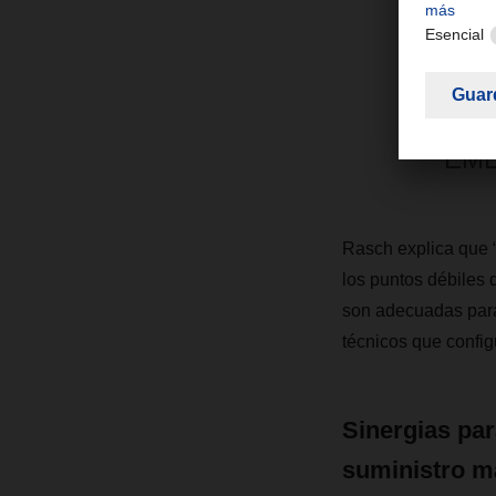
"Ho
serv
Ball
EME
Rasch explica que 
los puntos débiles d
son adecuadas para 
técnicos que config
Sinergias pa
suministro m