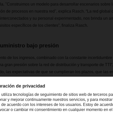
la. "Construimos un modelo para desarrollar escenarios sobre 
ción de procesos en nuestra red", explica Rasch. “La red glob
 interconectados y su personal experimentado, nos brinda un a
isitos específicos de los clientes”, finaliza Rasch.
uministro bajo presión
nto de los ingresos, combinado con la constante incertidumbre d
a gran presión sobre la red de distribución y transporte de TTI”
do, las expectativas de que se cumplieran los plazos, que las e
 y la ejecución fuera perfecta, se han generalizado cada vez má
, para cumplir con los requisitos cambiantes de nuestros clientes
que nuestras cadenas de suministro fueran correspondientement
R nos ha ayudado mucho en este sentido."