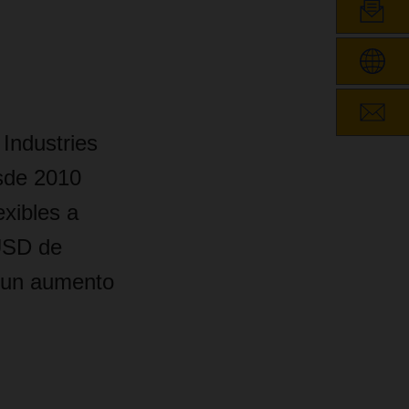
 Industries
sde 2010
exibles a
USD de
e un aumento