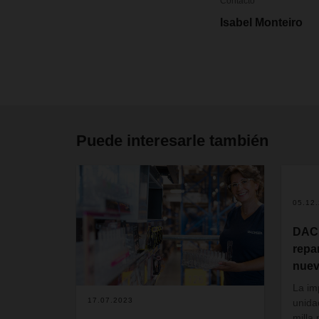
Contacto
Isabel Monteiro
Puede interesarle también
05.12
DACH
repa
nuev
La im
17.07.2023
unida
milla