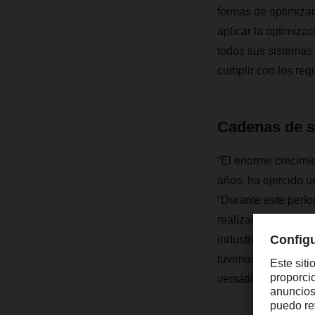
formas de optimizar
aplicar la optimiza
todos sus sistemas
cumplir con los requ
Cadenas de s
“El enorme crecimie
años, ha ejercido un
“Durante este perío
realizarán a tiempo
industria. Por ello
tuvimos que hacer 
versátiles. DACHSE