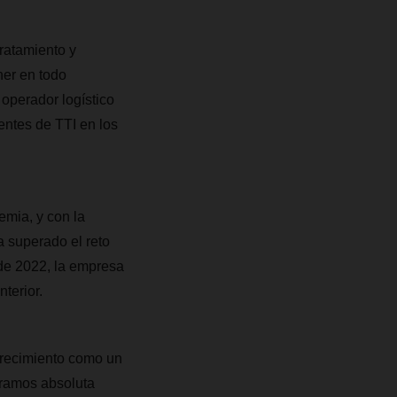
tratamiento y
er en todo
operador logístico
entes de TTI en los
emia, y con la
a superado el reto
 de 2022, la empresa
nterior.
crecimiento como un
peramos absoluta