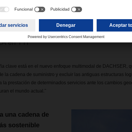
y, DACHSER es el segundo mayor proveed
icios de transporte en nuestra red EMEA"
oni, Vice Presidente de Supply Chain Ma
A en TTI
“la clave está en el nuevo enfoque multimodal de DACHSER, qu
e la cadena de suministro y excluir las antiguas estructuras log
la prestación de determinados servicios ante los cambios geogr
uran el mundo actual."
ra una cadena de
ás sostenible