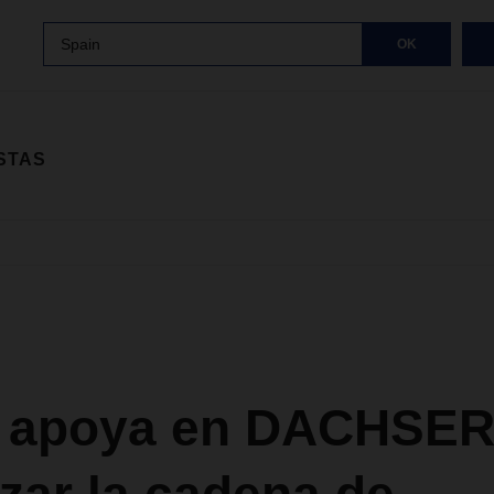
Spain
OK
STAS
e apoya en DACHSER