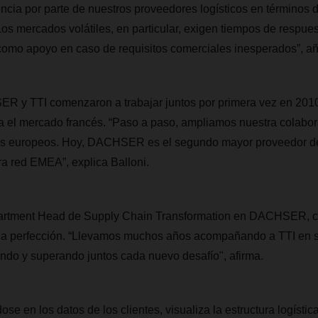
encia por parte de nuestros proveedores logísticos en términos d
“Los mercados volátiles, en particular, exigen tiempos de respues
 como apoyo en caso de requisitos comerciales inesperados”, a
 y TTI comenzaron a trabajar juntos por primera vez en 2010,
a el mercado francés. “Paso a paso, ampliamos nuestra colabora
es europeos. Hoy, DACHSER es el segundo mayor proveedor de
ra red EMEA”, explica Balloni.
artment Head de Supply Chain Transformation en DACHSER, c
a la perfección. “Llevamos muchos años acompañando a TTI en s
ndo y superando juntos cada nuevo desafío", afirma.
en los datos de los clientes, visualiza la estructura logística 