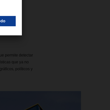
or de
 Paolo
nagement
e permite detectar
ísticas que ya no
áficos, políticos y