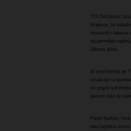
TTI (Techtronic Ind
limpieza, ha estad
momento cadenas de 
ha permitido optimi
últimos años.
El crecimiento de T
ayuda de su partner
de seguir suministr
generó más de siete
Paolo Balloni, Vic
reto logístico único