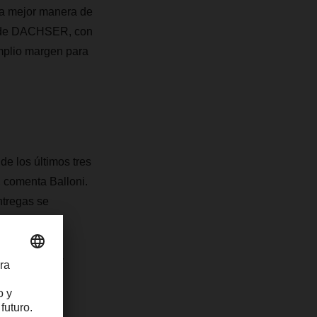
la mejor manera de
al de DACHSER, con
mplio margen para
e los últimos tres
, comenta Balloni.
ntregas se
s en nuestra
 y mercados,
e flexibles y