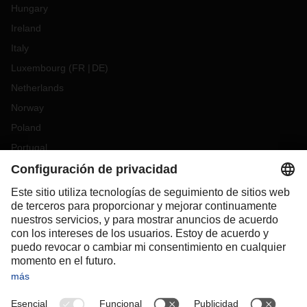
Hungary
Ireland
Italy
Luxembourg
(
FR
DE
)
Netherlands
Norway
Poland
Portugal
Romania
Slovakia
Spain
Sweden
Switzerland
(
DE
FR
)
Turkey
OCEANIA