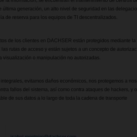
de la información, se encuentran el mantenimiento de centros d
 última generación, un alto nivel de seguridad en las delegaci
ía de reserva para los equipos de TI descentralizados.
datos de los clientes en DACHSER están protegidos mediante la
 las rutas de acceso y están sujetos a un concepto de autorizac
la visualización o manipulación no autorizadas.
integrales, evitamos daños económicos, nos protegemos a nos
ontra fallos del sistema, así como contra ataques de hackers, y
able de sus datos a lo largo de toda la cadena de transporte
isabel.monteiro@dachser.com