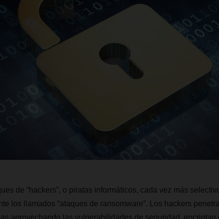
ques de “hackers”, o piratas informáticos, cada vez más selectiv
te los llamados “ataques de ransomware”. Los hackers penetra
as aprovechando las vulnerabilidades de seguridad, encriptan 