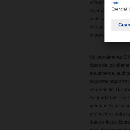
información, que ta
Además, DACHSER IT
certificación ISO /
de seguridad de la i
importante.
Adicionalmente, DA
datos de los cliente
anualmente, auditor
aspectos organizati
usuarios de TI, con
Seguridad de TI y 
medidas técnicas in
protección contra f
datos críticos. Ent