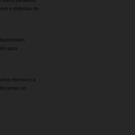
e datos paralelos
ones o sistemas de
 transmisión
ión para
otros mismos y a
 ofrecemos un