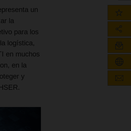
epresenta un
ar la
tivo para los
a logística,
TI en muchos
on, en la
oteger y
CHSER.