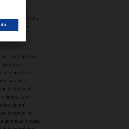
evelopment”.
 en obtener la
sistemas de gestión
 cibernética más
 para proteger los
 y realiza,
ficaciones. Los
ices para los
ión de la Ley de
eraciones. Las
eados (spam),
cas de todos los
 garantizar un alto