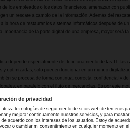
 de los empleados o los datos financieros, amenazan con publi
igen un rescate a cambio de la información. Además del rescate,
 a la hora de restaurar los sistemas informáticos después de un 
 importancia de la parte digital de una empresa, mayor será l
ística depende especialmente del funcionamiento de las TI: las 
 y optimizadas, solo pueden funcionar en un mundo digitalizado
bién se procesa de forma continua, correcta, confidencial y de
lobales, en paralelo con el flujo de mercancías. Es por este mot
eguridad de la información también ha aumentado significativam
.
te de esta situación y, por lo tanto, ofrece un alto nivel de s