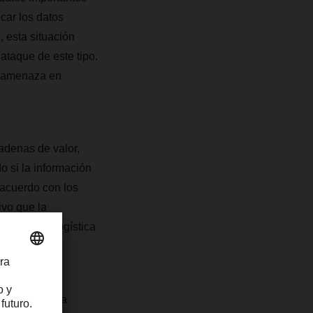
car los datos
 esta situación
ataque de este tipo.
a amenaza en
cadenas de valor,
 si la información
 acuerdo con los
ivo que la
ente en la logística
eguridad de la