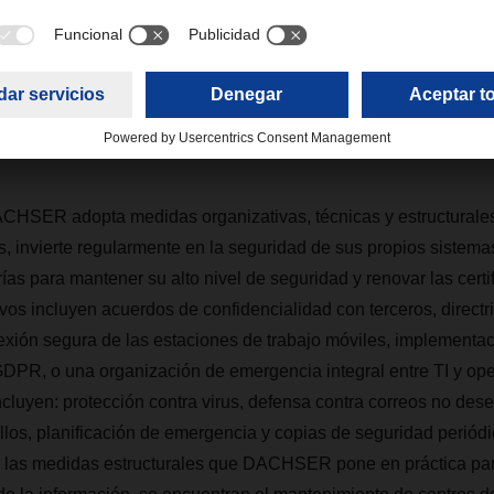
mbién es la tarea central de la nueva Unidad Ejecutiva “IT & D
 fue uno de los primeros proveedores de servicios logísticos
 IEC 27001, una de las principales normas internacionales para 
nformación (SGSI) y, por lo tanto, la certificación de seguridad
CHSER adopta medidas organizativas, técnicas y estructurales
s, invierte regularmente en la seguridad de sus propios sistemas
ías para mantener su alto nivel de seguridad y renovar las certi
vos incluyen acuerdos de confidencialidad con terceros, directr
exión segura de las estaciones de trabajo móviles, implementac
GDPR, o una organización de emergencia integral entre TI y op
cluyen: protección contra virus, defensa contra correos no des
allos, planificación de emergencia y copias de seguridad periódi
re las medidas estructurales que DACHSER pone en práctica para