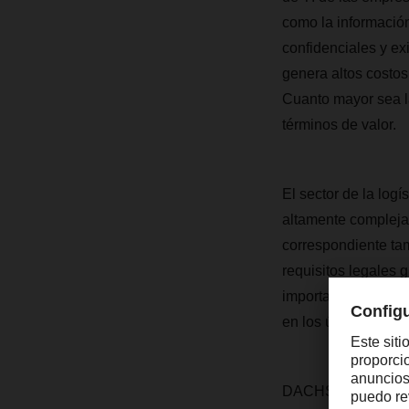
como la información
confidenciales y ex
genera altos costos
Cuanto mayor sea la
términos de valor.
El sector de la log
altamente complejas
correspondiente tam
requisitos legales g
importancia de la s
en los últimos años
DACHSER es conscien