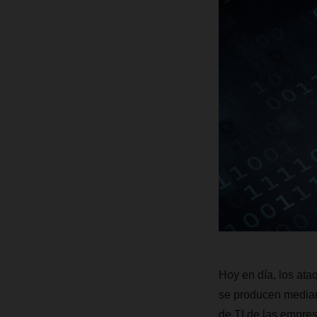
Hoy en día, los ata
se producen median
de TI de las empres