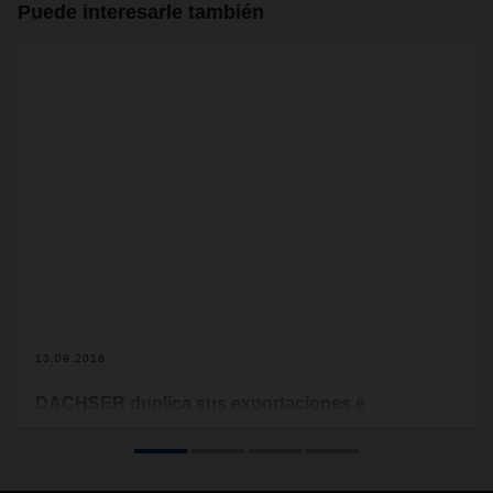
Puede interesarle también
13.09.2018
DACHSER duplica sus exportaciones e
importaciones entre España y Corea en 2018
El incremento de las exportaciones e importaciones entre
las delegaciones de DACHSER en España y Corea en el