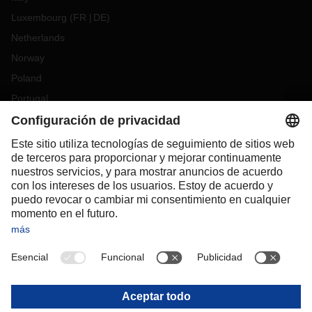
Luxembourg
(
FR
DE
)
Netherlands
Norway
Poland
Portugal
Romania
Slovakia
Spain
Sweden
Switzerland
(
DE
FR
)
Turkey
OCEANIA
Australia
New Zealand