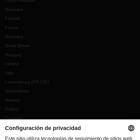
Czech Republic
Denmark
Finland
France
Germany
Great Britain
Hungary
Ireland
Italy
Luxembourg
(
FR
DE
)
Netherlands
Norway
Poland
Portugal
Romania
Slovakia