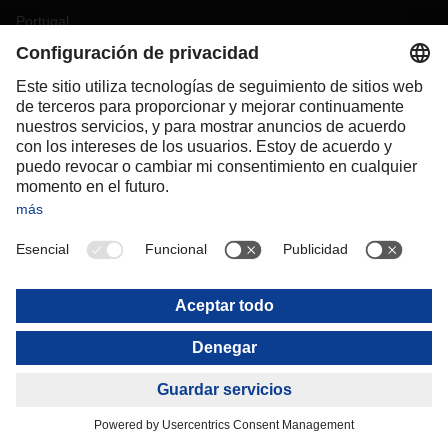
Portugal
Romania
Slovakia
Spain
Sweden
Switzerland
(
DE
FR
)
Turkey
OCEANIA
Australia
New Zealand