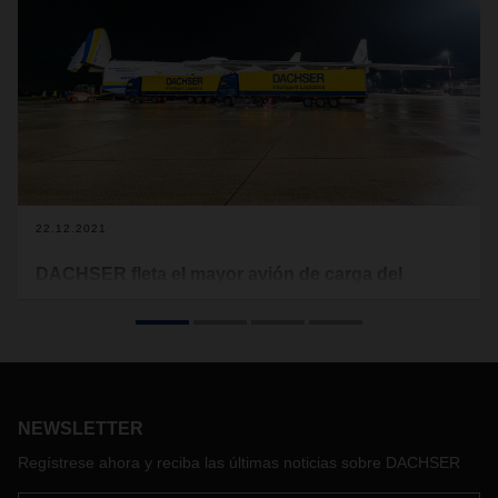
22.12.2021
DACHSER fleta el mayor avión de carga del
mundo para transportar material médico
Los equipos internacionales de DACHSER & Sea Logistics
han fletado los aviones de carga más grandes del mundo,
los Antonovs AN-124 y AN-225, para transportar material
médico desde China a Austria. Una vez allí, Dachser es
NEWSLETTER
responsable de la distribución de los productos a través de
su red terrestre.
Regístrese ahora y reciba las últimas noticias sobre DACHSER