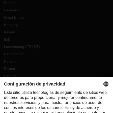
France
Germany
Great Britain
Hungary
Ireland
Italy
Luxembourg
(
FR
DE
)
Netherlands
Norway
Poland
Portugal
Romania
Slovakia
Spain
Sweden
Switzerland
(
DE
FR
)