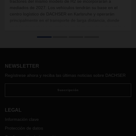
tractores del mismo modelo de H2 se incorporarán a
mediados de 2027. Los vehículos tendrán su base en el
centro logístico de DACHSER en Karlsruhe y operarán
principalmente en el transporte de larga distancia, donde
podrán demostrar sus ventajas en términos de autonomía y
flexibilidad.
NEWSLETTER
Regístrese ahora y reciba las últimas noticias sobre DACHSER
Suscripción
LEGAL
Información clave
Protección de datos