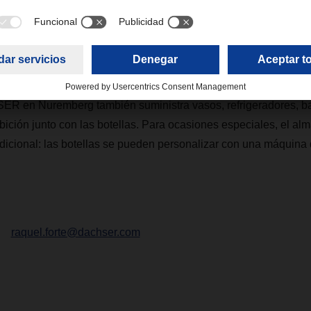
 regalos individuales, DACSHER envía cualquier tipo de estru
 un servicio de valor añadido. En 2019, la compañía transportó
 de material publicitario adicional a los puntos de venta más d
nessy están presentes en eventos importantes, como el Sempe
 Weekend en Berlín y el Oktoberfest en Munich. Para este tipo 
R en Nuremberg también suministra vasos, refrigeradores, b
bición junto con las botellas. Para ocasiones especiales, el a
adicional: las botellas se pueden personalizar con una máquina 
raquel.forte@dachser.com