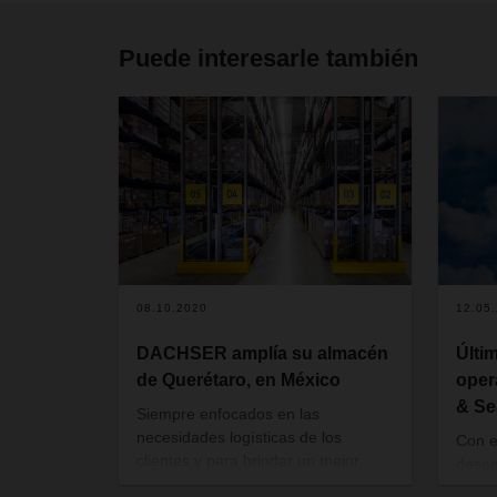
Puede interesarle también
08.10.2020
12.05
DACHSER amplía su almacén
Últi
de Querétaro, en México
oper
& Se
Siempre enfocados en las
necesidades logísticas de los
Con e
clientes y para brindar un mejor
desea
apoyo en la región, DACHSER abre
opera