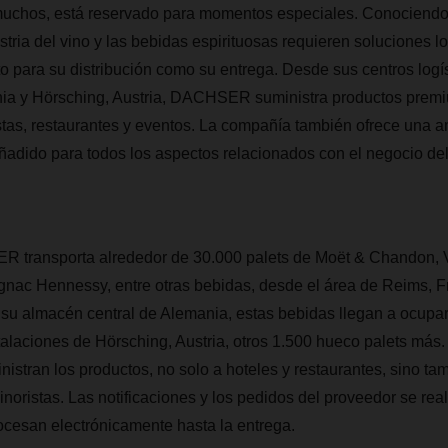
uchos, está reservado para momentos especiales. Conociendo 
stria del vino y las bebidas espirituosas requieren soluciones lo
o para su distribución como su entrega. Desde sus centros logí
ia y Hörsching, Austria, DACHSER suministra productos prem
tas, restaurantes y eventos. La compañía también ofrece una 
añadido para todos los aspectos relacionados con el negocio de
transporta alrededor de 30.000 palets de Moët & Chandon, V
nac Hennessy, entre otras bebidas, desde el área de Reims, Fr
 su almacén central de Alemania, estas bebidas llegan a ocupa
stalaciones de Hörsching, Austria, otros 1.500 hueco palets más
tran los productos, no solo a hoteles y restaurantes, sino t
noristas. Las notificaciones y los pedidos del proveedor se real
rocesan electrónicamente hasta la entrega.