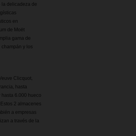
la delicadeza de
gísticas
sticos en
ium de Moët
amplia gama de
l champán y los
euve Clicquot,
ancia, hasta
r hasta 6.000 hueco
. Estos 2 almacenes
ambién a empresas
izan a través de la