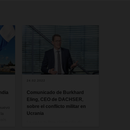
24.02.2022
ndia
Comunicado de Burkhard
Eling, CEO de DACHSER,
sobre el conflicto militar en
 nuevo
Ucrania
 la
aís.
La paz y la libre circulación de
cadas
mercancías son requisitos previos