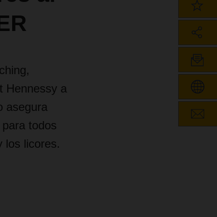
SER
ching,
t Hennessy a
co asegura
 para todos
los licores.