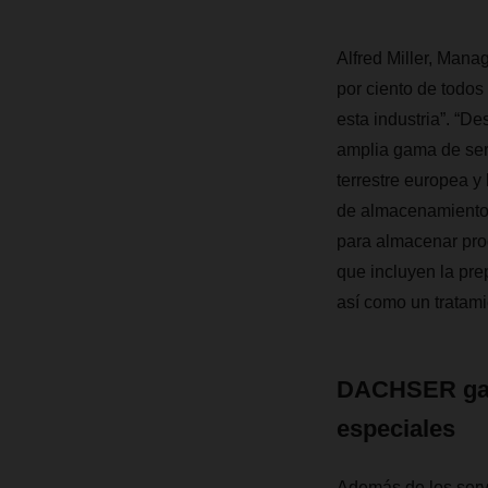
Alfred Miller, Man
por ciento de todos
esta industria”. “D
amplia gama de serv
terrestre europea y
de almacenamiento 
para almacenar prod
que incluyen la pre
así como un tratam
DACHSER gara
especiales
Además de los serv