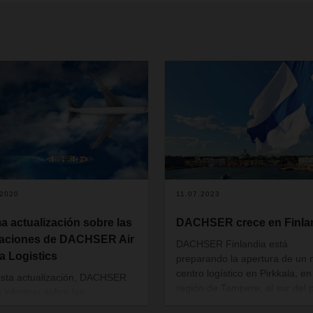
.2020
11.07.2023
ma actualización sobre las
DACHSER crece en Finla
aciones de DACHSER Air
DACHSER Finlandia está
a Logistics
preparando la apertura de un
centro logístico en Pirkkala, en
sta actualización, DACHSER
región de Tampere, al sur del p
 informar sobre las
Las nuevas instalaciones, ubi
ciones actuales de DACHSER