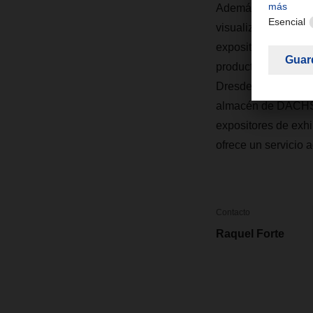
Además de preparar
visualización, como
expositores, además
productos Moët Hen
Dresden, el Gallery
almacén de DACHSE
expositores de exhi
ofrece un servicio 
Contacto
Raquel Forte