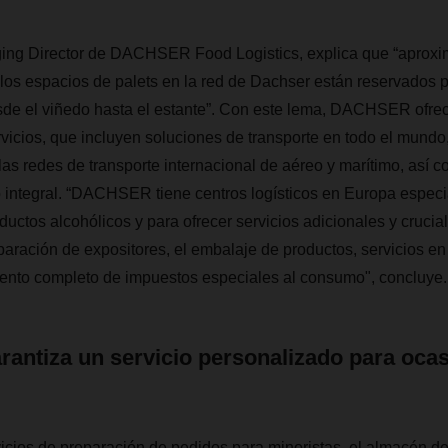
aging Director de DACHSER Food Logistics, explica que “aprox
 los espacios de palets en la red de Dachser están reservados 
esde el viñedo hasta el estante”. Con este lema, DACHSER ofrec
icios, que incluyen soluciones de transporte en todo el mundo, 
 las redes de transporte internacional de aéreo y marítimo, así 
integral. “DACHSER tiene centros logísticos en Europa espec
uctos alcohólicos y para ofrecer servicios adicionales y crucial
paración de expositores, el embalaje de productos, servicios en
iento completo de impuestos especiales al consumo", concluye.
ntiza un servicio personalizado para oca
icios de preparación de pedidos para minoristas, el almacén d