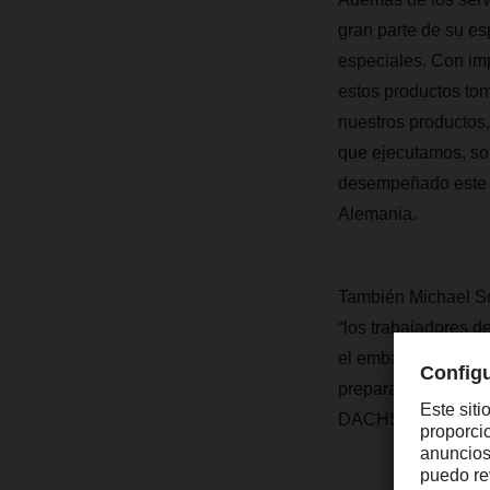
gran parte de su e
especiales. Con imp
estos productos to
nuestros productos,
que ejecutamos, so
desempeñado este 
Alemania.
También Michael S
“los trabajadores d
el embalaje esté en
preparan con un men
DACHSER.