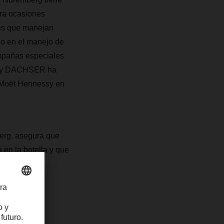
ara ocasiones
res que manejan
do en el manejo de
ampañas especiales
ico y DACHSER ha
 Moët Hennessy en
rg, asegura que
 en la botella y que
a regalo se
bución de