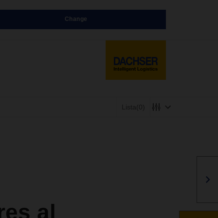
Change
Lista
(0)
res al