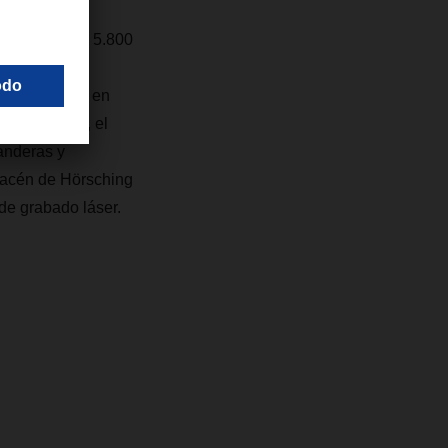
ctura de
 alrededor de 5.800
iversos. Los
r Opera Ball en
de ocasiones, el
anderas y
lmacén de Hörsching
de grabado láser.