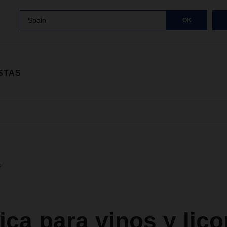
Spain
OK
STAS
o
ica para vinos y lico