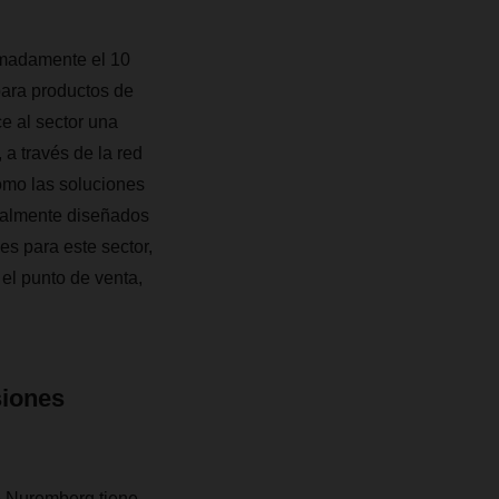
imadamente el 10
para productos de
e al sector una
a través de la red
como las soluciones
ialmente diseñados
es para este sector,
 el punto de venta,
siones
e Nuremberg tiene