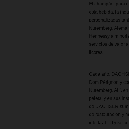
El champán, para m
esta bebida, la indu
personalizadas tant
Nuremberg, Aleman
Hennessy a minoris
servicios de valor 
licores.
Cada año, DACHSER 
Dom Pérignon y cog
Nuremberg. Allí, en
palets, y en sus in
de DACHSER suminis
de restauración y mi
interfaz EDI y se p