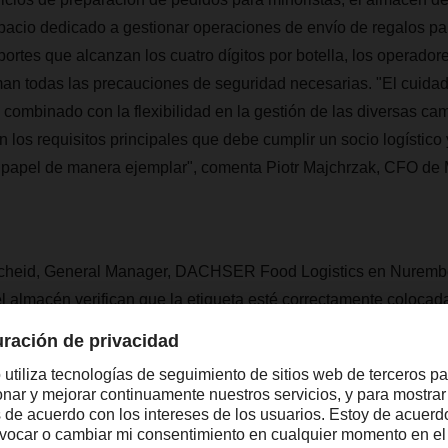
spacio dedicado a gestionar operaciones de envío de regalos p
ortes que alcanzan los cuatro dígitos por botella, los operado
man todas las precauciones de seguridad necesarias. "El cuida
 combinado con la flexibilidad en la gestión de las diversas c
n los requisitos principales que debe cumplir un socio logíst
papel de manera ejemplar", comenta Piotr Majchrzak, CFO de
cheid, General Manager, DACHSER Food Logistics en Nurembe
el almacén verifican que la etiqueta esté correctamente colocada
 perfectas condiciones”. Si todo está perfecto, los paquetes par
saje personalizado y se envían a través del servicio de distri