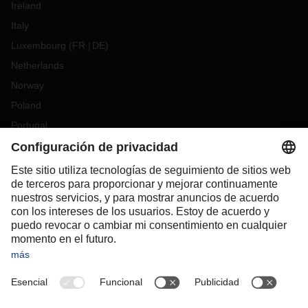
Ireland
Italy
Luxembourg
(
FR
DE
)
Netherlands
Norway
Poland
Portugal
Romania
Slovakia
Spain
Sweden
Switzerland
(
DE
FR
)
Turkey
OCEANIA
Australia