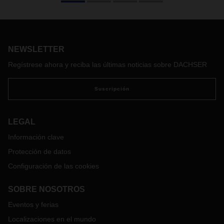
hommes se han comprometido a ayudar a niños,
adolescentes, y a sus padres en Ucrania a superar su
traumática situación.
NEWSLETTER
Regístrese ahora y reciba las últimas noticias sobre DACHSER
Suscripción
LEGAL
Información clave
Protección de datos
Configuración de las cookies
SOBRE NOSOTROS
Eventos y ferias
Localizaciones en el mundo