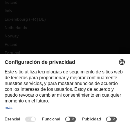
Ireland
Italy
Luxembourg
(
FR
DE
)
Netherlands
Norway
Poland
Portugal
Romania
Slovakia
Spain
Sweden
Switzerland
(
DE
FR
)
Turkey
OCEANIA
Australia