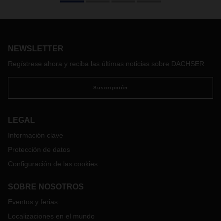
Desde sus almacenes en Nuremberg, Alemania, y
Hörsching, Austria, DACHSER distribuye bebidas premium
de Moët Hennessy a minoristas, restaurantes y eventos. El
operador logístico asegura también una amplia gama de
NEWSLETTER
servicios de valor añadido para todos los aspectos
relacionados con el negocio del champán y los licores.
Regístrese ahora y reciba las últimas noticias sobre DACHSER
Suscripción
LEGAL
Información clave
Protección de datos
Configuración de las cookies
SOBRE NOSOTROS
Eventos y ferias
Localizaciones en el mundo