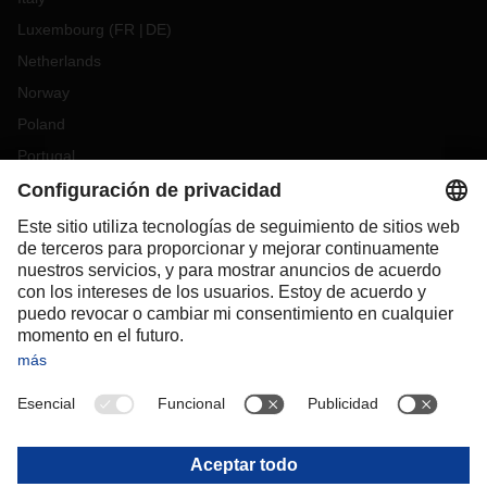
Luxembourg
(
FR
DE
)
Netherlands
Norway
Poland
Portugal
Romania
Slovakia
Spain
Sweden
Switzerland
(
DE
FR
)
Turkey
OCEANIA
Australia
New Zealand