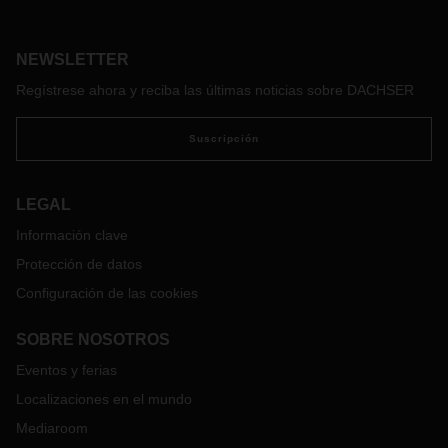
Suzhou, se han notificado varios casos nuevos a nivel local.
Como la situación no mejora en Suzhou, el gobierno local
NEWSLETTER
está llevando a cabo la segunda ronda de pruebas en la
ciudad.
Mientras tanto, se han cerrado o restringido más,
Regístrese ahora y reciba las últimas noticias sobre DACHSER
las entradas de carreteras que conectan Suzhou con otras
ciudades y provincias. Por ello, se esperan retrasos en las
Suscripción
recogidas y entregas de carga a pesar de que los puertos
están operativos.
La oficina de DACHSER en Suzhou permanece abierta y los
LEGAL
empleados continúan brindando a los clientes una gestión
Información clave
eficaz de la cadena de suministro.
Protección de datos
Su contacto local en DACHSER le proporcionará
Configuración de las cookies
información sobre los envíos y posibles alternativas.
SOBRE NOSOTROS
Eventos y ferias
Localizaciones en el mundo
Mediaroom