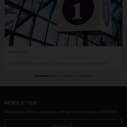
02.06.2022
DACHSER reanuda la línea de carga general a
Ucrania
En DACHSER, analizamos cada día la evolución del
conflicto en Ucrania. Por ello, consideramos que en estos
momentos se puede revertir parcialmente la suspensión de
envíos de mercancías a Ucrania, que se había decidido
en
NEWSLETTER
febrero de 2022.
Regístrese ahora y reciba las últimas noticias sobre DACHSER
Suscripción