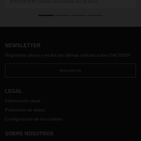
DACHSER estará presente en la feria
CosmeticBusiness 2024 en Múnich
La solución industrial DACHSER Cosmetics Logistics se
presenta los días 5 y 6 de junio en el MOC Event and Order
Center de Múnich en CosmeticBusiness, una feria
internacional de proveedores para la industria cosmética. En
NEWSLETTER
el stand 09 del pabellón 3, el proveedor de servicios
logísticos informará sobre sus servicios personalizados de
Regístrese ahora y reciba las últimas noticias sobre DACHSER
transporte y logística para la industria cosmética. Esta es la
segunda vez que DACHSER asiste a la feria.
Suscripción
LEGAL
Información clave
Protección de datos
Configuración de las cookies
SOBRE NOSOTROS