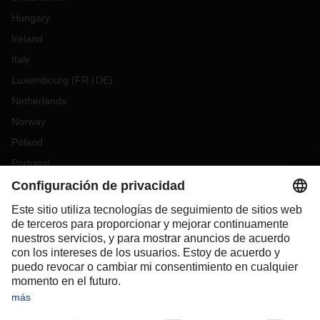
Hungary
Ireland
Italy
Luxembourg
(
FR
DE
)
Netherlands
Norway
Poland
Portugal
Romania
Slovakia
Spain
Sweden
Switzerland
(
DE
FR
)
Turkey