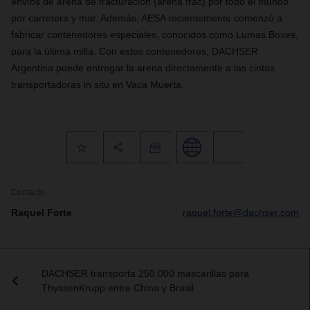
envíos de arena de fracturación (arena frac) por
todo el mundo
por carretera y mar. Además, AESA recientemente comenzó a
fabricar contenedores especiales, conocidos como Lumas Boxes,
para
la última milla. Con estos
contenedores
, DACHSER
Argentina puede entregar la arena directamente a las cintas
transportadoras in situ en Vaca Muerta.
Contacto
Raquel Forte
raquel.forte@dachser.com
DACHSER transporta 250.000 mascarillas para
ThyssenKrupp entre China y Brasil