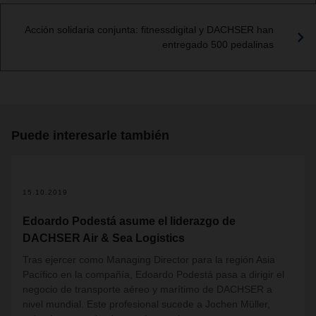
Acción solidaria conjunta: fitnessdigital y DACHSER han
entregado 500 pedalinas
Puede interesarle también
15.10.2019
Edoardo Podestá asume el liderazgo de
DACHSER Air & Sea Logistics
Tras ejercer como Managing Director para la región Asia
Pacífico e
n la compañía
, Edoardo Podest
á
pasa a dirigir el
negocio de transporte aéreo y marítimo de DACHSER a
nivel mundial
. Este profesional sucede a Jochen Müller,