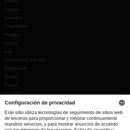
Finland
France
Germany
Great Britain
Hungary
Ireland
Italy
Luxembourg
(
FR
DE
)
Netherlands
Norway
Poland
Portugal
Romania
Slovakia
Spain
Sweden